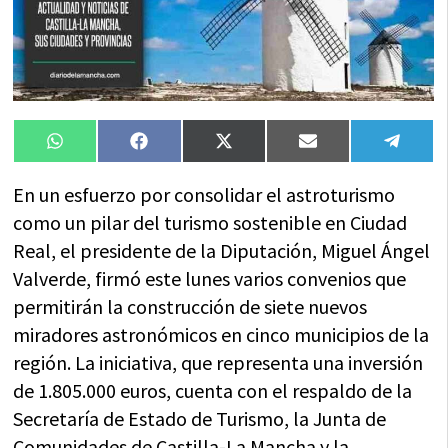
Compartir
Compartir
Compartir
Compartir
Compa
WhatsApp
Facebook
X
Email
Tele
en
en
en
en
en
(Twitter)
En un esfuerzo por consolidar el astroturismo
como un pilar del turismo sostenible en Ciudad
Real, el presidente de la Diputación, Miguel Ángel
Valverde, firmó este lunes varios convenios que
permitirán la construcción de siete nuevos
miradores astronómicos en cinco municipios de la
región. La iniciativa, que representa una inversión
de 1.805.000 euros, cuenta con el respaldo de la
Secretaría de Estado de Turismo, la Junta de
Comunidades de Castilla-La Mancha y la