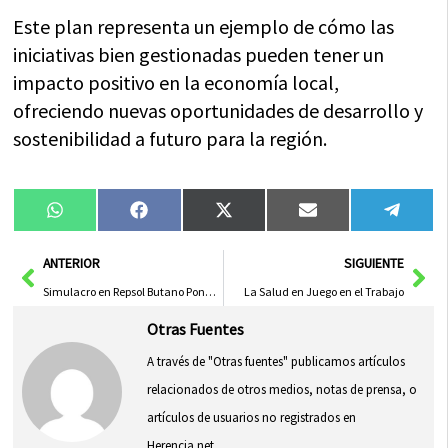
Este plan representa un ejemplo de cómo las
iniciativas bien gestionadas pueden tener un
impacto positivo en la economía local,
ofreciendo nuevas oportunidades de desarrollo y
sostenibilidad a futuro para la región.
Compartir
Compartir
Compartir
Compartir
Compa
WhatsApp
Facebook
X
Email
Tele
en
en
en
en
en
(Twitter)
Ant
Sig
ANTERIOR
SIGUIENTE
Simulacro en Repsol Butano Pondrá a Prueba el Innovador Sistema de Alerta Ciudadana ‘Es-Alert’
La Salud en Juego en el Trabajo
Otras Fuentes
A través de "Otras fuentes" publicamos artículos
relacionados de otros medios, notas de prensa, o
artículos de usuarios no registrados en
Herencia.net