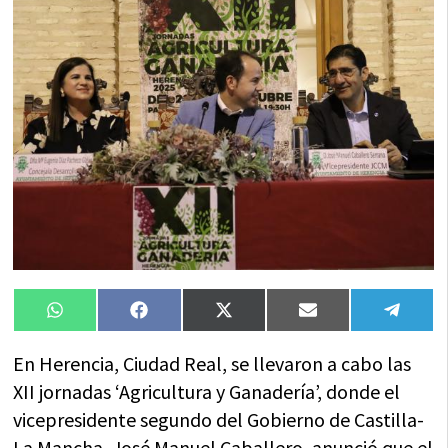
Compartir
Compartir
Compartir
Compartir
Compa
WhatsApp
Facebook
X
Email
Tele
en
en
en
en
en
(Twitter)
En Herencia, Ciudad Real, se llevaron a cabo las
XII jornadas ‘Agricultura y Ganadería’, donde el
vicepresidente segundo del Gobierno de Castilla-
La Mancha, José Manuel Caballero, anunció que el