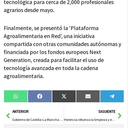
tecnológica para cerca de 2,000 profesionales
agrarios desde mayo.
Finalmente, se presentó la ‘Plataforma
Agroalimentaria en Red’, una iniciativa
compartida con otras comunidades autónomas y
financiada por los fondos europeos Next
Generation, creada para facilitar el uso de
tecnología avanzada en toda la cadena
agroalimentaria.
Compartir
Compartir
Compartir
Compartir
Compa
WhatsApp
Facebook
X
Email
Tele
en
en
en
en
en
(Twitter)
Ant
Sig
ANTERIOR
SIGUIENTE
Gobierno de Castilla-La Mancha Elogia la Inestimable Labor de Más de 4.250 Voluntarios de Protección Civil en la Región
Herencia refuerza la limpieza y el mantenimiento del Cementerio Municipal ante la festividad de Todos los Santos