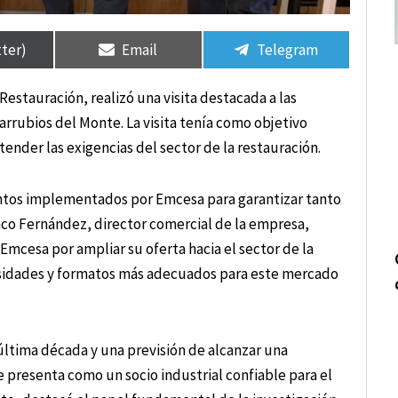
tir
tir
Compartir
Compartir
Compartir
Compartir
en
en
en
en
tter)
Email
Telegram
Restauración, realizó una visita destacada a las
rrubios del Monte. La visita tenía como objetivo
ender las exigencias del sector de la restauración.
ntos implementados por Emcesa para garantizar tanto
aco Fernández, director comercial de la empresa,
 Emcesa por ampliar su oferta hacia el sector de la
cesidades y formatos más adecuados para este mercado
 última década y una previsión de alcanzar una
 presenta como un socio industrial confiable para el