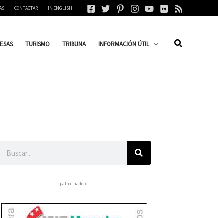
AS
CONTACTAR
IN ENGLISH
ESAS
TURISMO
TRIBUNA
INFORMACIÓN ÚTIL
Buscar
– patrocinadores –