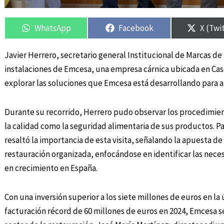
Compartir
Compartir
Compartir
Compartir
Compar
Compar
en
en
en
en
en
en
WhatsApp
Facebook
X (Twi
Javier Herrero, secretario general Institucional de Marcas de 
instalaciones de Emcesa, una empresa cárnica ubicada en Casa
explorar las soluciones que Emcesa está desarrollando para at
Durante su recorrido, Herrero pudo observar los procedimie
la calidad como la seguridad alimentaria de sus productos. P
resaltó la importancia de esta visita, señalando la apuesta de
restauración organizada, enfocándose en identificar las ne
en crecimiento en España.
Con una inversión superior a los siete millones de euros en la
facturación récord de 60 millones de euros en 2024, Emcesa se