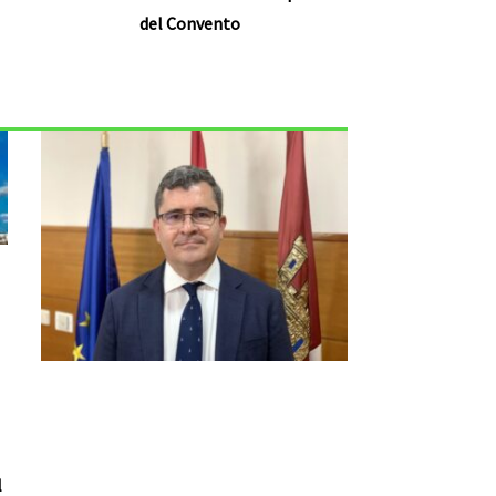
del Convento
l