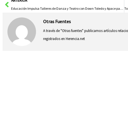
Ant
ANTERIOR
Educación Impulsa Talleres de Danza y Teatro con Down Toledo y Apace para Promover la Igualdad y Romper Barreras
Otras Fuentes
A través de "Otras fuentes" publicamos artículos relac
registrados en Herencia.net