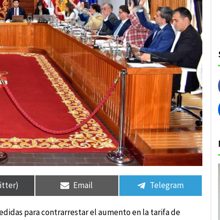
rtir
rtir
Compartir
Compartir
Compartir
Compartir
en
en
en
en
itter)
Email
Telegram
didas para contrarrestar el aumento en la tarifa de