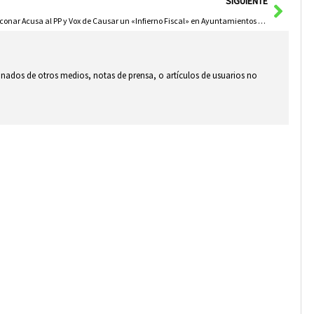
Sigui
SIGUIENTE
Toconar Acusa al PP y Vox de Causar un «Infierno Fiscal» en Ayuntamientos de Castilla-La Mancha
ionados de otros medios, notas de prensa, o artículos de usuarios no