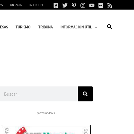
AS
CONTACTAR
IN ENGLISH
ESAS
TURISMO
TRIBUNA
INFORMACIÓN ÚTIL
Buscar
– patrocinadores –