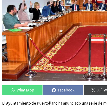
Compartir
Compartir
Compartir
Compartir
Compa
Compa
en
en
en
en
en
en
WhatsApp
Facebook
X (Tw
El Ayuntamiento de Puertollano ha anunciado una serie de me