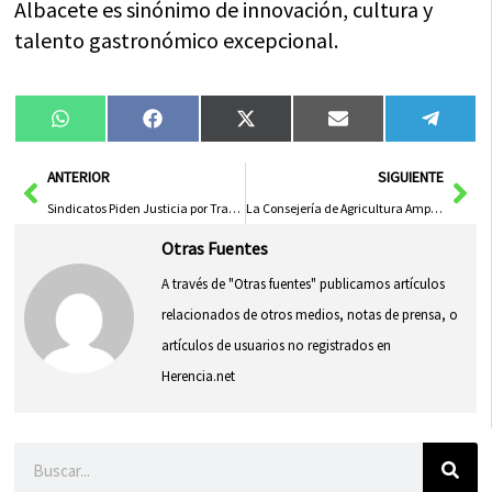
Albacete es sinónimo de innovación, cultura y
talento gastronómico excepcional.
Compartir
Compartir
Compartir
Compartir
Compa
WhatsApp
Facebook
X
Email
Tele
en
en
en
en
en
(Twitter)
Ant
Sig
ANTERIOR
SIGUIENTE
Sindicatos Piden Justicia por Trabajadora Fallecida en Empresa de Socuéllamos
La Consejería de Agricultura Amplía Ayudas a la Sequía, Beneficiando a 5.546 Agricultores en Resolución Final
Otras Fuentes
A través de "Otras fuentes" publicamos artículos
relacionados de otros medios, notas de prensa, o
artículos de usuarios no registrados en
Herencia.net
Buscar