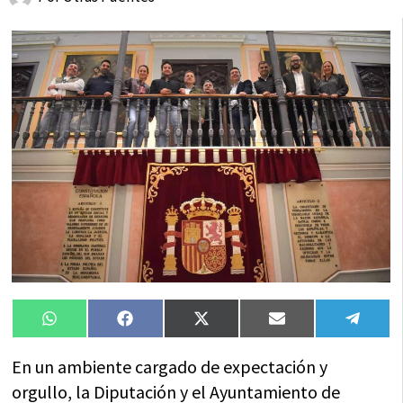
Compartir
Compartir
Compartir
Compartir
Compa
WhatsApp
Facebook
X
Email
Tele
en
en
en
en
en
(Twitter)
En un ambiente cargado de expectación y
orgullo, la Diputación y el Ayuntamiento de