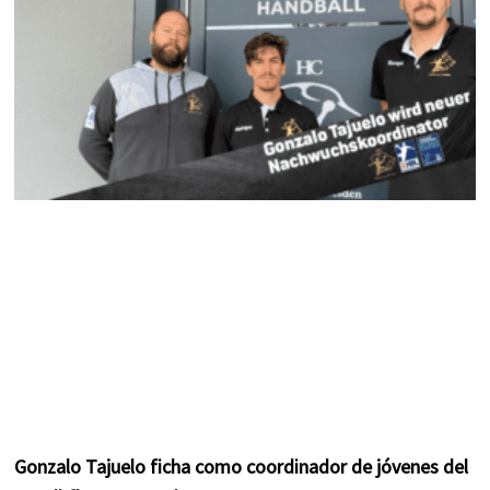
k
a
s
m
t
Gonzalo Tajuelo ficha como coordinador de jóvenes del