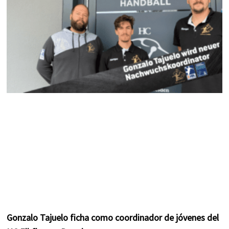
m
t
Gonzalo Tajuelo ficha como coordinador de jóvenes del