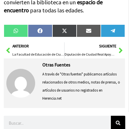
convierten la biblioteca en un
espacio de
encuentro
para todas las edades.
Compartir
Compartir
Compartir
Compartir
Compa
WhatsApp
Facebook
X
Email
Tele
en
en
en
en
en
(Twitter)
Ant
Sig
ANTERIOR
SIGUIENTE
La Facultad de Educación de Ciudad Real y la Diputación Unen Fuerzas para Fortalecer Prácticas en Campamentos Saharauis
Diputación de Ciudad Real Apoya Demanda de Asistentes Personales para Accesibilidad
Otras Fuentes
A través de "Otras fuentes" publicamos artículos
relacionados de otros medios, notas de prensa, o
artículos de usuarios no registrados en
Herencia.net
Buscar