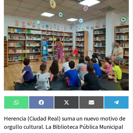
Compartir
Compartir
Compartir
Compartir
Compa
WhatsApp
Facebook
X
Email
Tele
en
en
en
en
en
(Twitter)
Herencia (Ciudad Real) suma un nuevo motivo de
orgullo cultural. La Biblioteca Pública Municipal