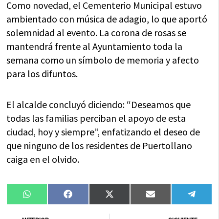
Como novedad, el Cementerio Municipal estuvo
ambientado con música de adagio, lo que aportó
solemnidad al evento. La corona de rosas se
mantendrá frente al Ayuntamiento toda la
semana como un símbolo de memoria y afecto
para los difuntos.
El alcalde concluyó diciendo: “Deseamos que
todas las familias perciban el apoyo de esta
ciudad, hoy y siempre”, enfatizando el deseo de
que ninguno de los residentes de Puertollano
caiga en el olvido.
Compartir
Compartir
Compartir
Compartir
Compa
WhatsApp
Facebook
X
Email
Tele
en
en
en
en
en
(Twitter)