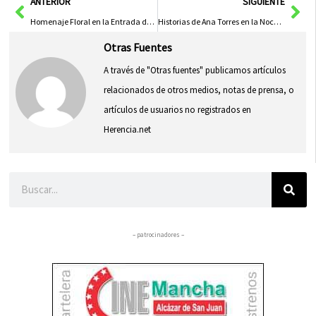
Ant
Sig
ANTERIOR
SIGUIENTE
Homenaje Floral en la Entrada del Cementerio para Difuntos No Visitados
Historias de Ana Torres en la Noche de Brujas de la Biblioteca Infantil
Otras Fuentes
A través de "Otras fuentes" publicamos artículos
relacionados de otros medios, notas de prensa, o
artículos de usuarios no registrados en
Herencia.net
Buscar
– patrocinadores –