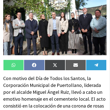
Compartir
Compartir
Compartir
Compartir
Compa
WhatsApp
Facebook
X
Email
Tele
en
en
en
en
en
(Twitter)
Con motivo del Día de Todos los Santos, la
Corporación Municipal de Puertollano, liderada
por el alcalde Miguel Ángel Ruiz, llevó a cabo un
emotivo homenaje en el cementerio local. El acto
consistió en la colocación de una corona de rosas