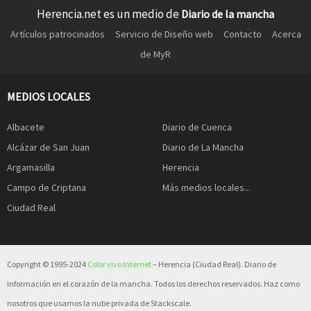
Herencia.net es un medio de
Diario de la mancha
Artículos patrocinados
Servicio de Diseño web
Contacto
Acerca
de MyR
MEDIOS LOCALES
Albacete
Diario de Cuenca
Alcázar de San Juan
Diario de La Mancha
Argamasilla
Herencia
Campo de Criptana
Más medios locales...
Ciudad Real
Copyright © 1995-2024
Color vivo Internet
– Herencia (Ciudad Real). Diario de
información en el corazón de la mancha. Todos los derechos reservados. Haz como
nosotros que usamos la nube privada de Stackscale.