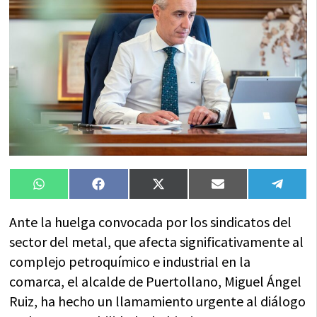
Compartir
Compartir
Compartir
Compartir
Compa
WhatsApp
Facebook
X
Email
Tele
en
en
en
en
en
(Twitter)
Ante la huelga convocada por los sindicatos del
sector del metal, que afecta significativamente al
complejo petroquímico e industrial en la
comarca, el alcalde de Puertollano, Miguel Ángel
Ruiz, ha hecho un llamamiento urgente al diálogo