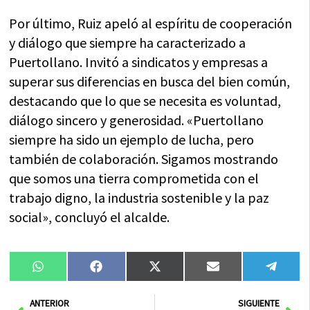
Por último, Ruiz apeló al espíritu de cooperación
y diálogo que siempre ha caracterizado a
Puertollano. Invitó a sindicatos y empresas a
superar sus diferencias en busca del bien común,
destacando que lo que se necesita es voluntad,
diálogo sincero y generosidad. «Puertollano
siempre ha sido un ejemplo de lucha, pero
también de colaboración. Sigamos mostrando
que somos una tierra comprometida con el
trabajo digno, la industria sostenible y la paz
social», concluyó el alcalde.
Compartir
Compartir
Compartir
Compartir
Compa
WhatsApp
Facebook
X
Email
Tele
en
en
en
en
en
(Twitter)
Ant
Sig
ANTERIOR
SIGUIENTE