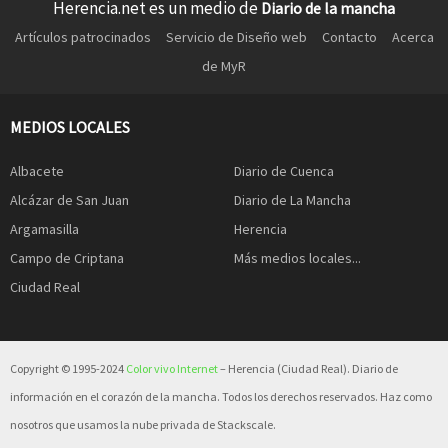
Herencia.net es un medio de
Diario de la mancha
Artículos patrocinados
Servicio de Diseño web
Contacto
Acerca
de MyR
MEDIOS LOCALES
Albacete
Diario de Cuenca
Alcázar de San Juan
Diario de La Mancha
Argamasilla
Herencia
Campo de Criptana
Más medios locales...
Ciudad Real
Copyright © 1995-2024
Color vivo Internet
– Herencia (Ciudad Real). Diario de
información en el corazón de la mancha. Todos los derechos reservados. Haz como
nosotros que usamos la nube privada de Stackscale.