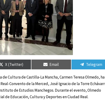
Compartir
Compartir
Compartir
Compartir
Compartir
Compartir
en
en
en
en
en
en
X (Twitter)
Email
Telegram
ra de Cultura de Castilla-La Mancha, Carmen Teresa Olmedo, ha
d Real-Convento de la Merced, José Ignacio de la Torre Echávarr
 Instituto de Estudios Manchegos. Durante el evento, Olmedo
al de Educación, Cultura y Deportes en Ciudad Real.