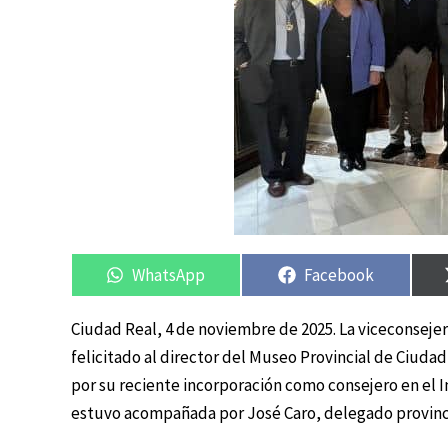
Compartir
Compartir
Compartir
Compartir
en
en
en
en
WhatsApp
Facebook
Ciudad Real, 4 de noviembre de 2025. La viceconseje
felicitado al director del Museo Provincial de Ciuda
por su reciente incorporación como consejero en el
estuvo acompañada por José Caro, delegado provinci