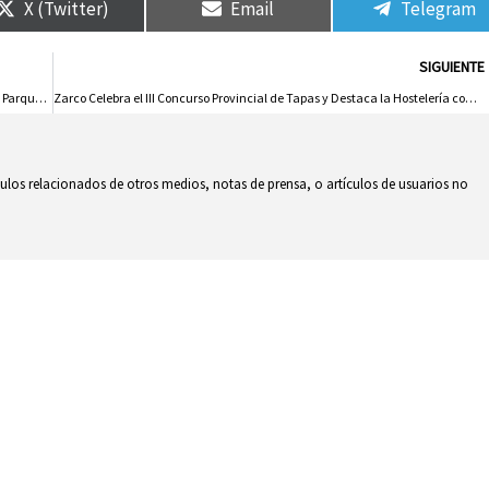
X (Twitter)
Email
Telegram
SIGUIENTE
González Da la Bienvenida a Creadores y Periodistas para Explorar el Parque Nacional de Cabañeros
Zarco Celebra el III Concurso Provincial de Tapas y Destaca la Hostelería como Pilar para Revitalizar los Pueblos
culos relacionados de otros medios, notas de prensa, o artículos de usuarios no