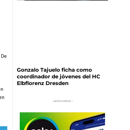
o De
Gonzalo Tajuelo ficha como
coordinador de jóvenes del HC
Elbflorenz Dresden
en
 en
– patrocinadores –