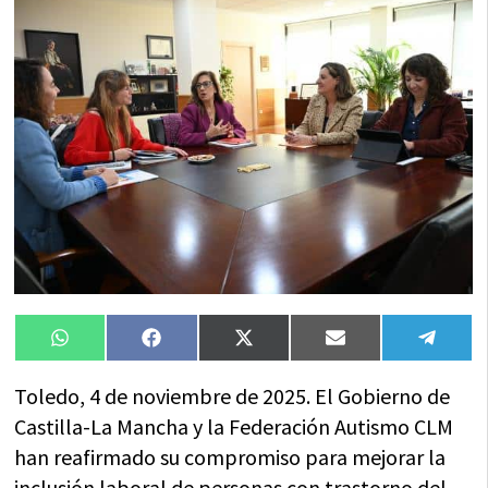
Compartir
Compartir
Compartir
Compartir
Compa
WhatsApp
Facebook
X
Email
Tele
en
en
en
en
en
(Twitter)
Toledo, 4 de noviembre de 2025. El Gobierno de
Castilla-La Mancha y la Federación Autismo CLM
han reafirmado su compromiso para mejorar la
inclusión laboral de personas con trastorno del