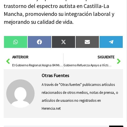
trastorno del espectro autista en Castilla-La
Mancha, promoviendo su integración laboral y
mejorando su calidad de vida.
Compartir
Compartir
Compartir
Compartir
Compa
WhatsApp
Facebook
X
Email
Tele
en
en
en
en
en
(Twitter)
Ant
Sig
ANTERIOR
SIGUIENTE
El Gobierno Regional Asigna 84 Millones de Euros del Anticipo de la PAC 2025 a Agricultores y Ganaderos de Toledo
Gobierno Refuerza Apoyo a Víctimas y Aísla a Maltratadores
Otras Fuentes
A través de "Otras fuentes" publicamos artículos
relacionados de otros medios, notas de prensa, o
artículos de usuarios no registrados en
Herencia.net