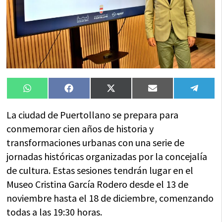
Compartir
Compartir
Compartir
Compartir
Compa
WhatsApp
Facebook
X
Email
Tele
en
en
en
en
en
(Twitter)
La ciudad de Puertollano se prepara para
conmemorar cien años de historia y
transformaciones urbanas con una serie de
jornadas históricas organizadas por la concejalía
de cultura. Estas sesiones tendrán lugar en el
Museo Cristina García Rodero desde el 13 de
noviembre hasta el 18 de diciembre, comenzando
todas a las 19:30 horas.