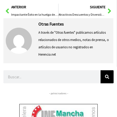
en
en
en
en
en
(Twitter)
Ant
Sig
ANTERIOR
SIGUIENTE
Impactante Éxito en la huelga del metal en Ciudad Real: 95% de participación
Atractivos Descuentos y Diversión en la III Noche del Comercio Local
Otras Fuentes
A través de "Otras fuentes" publicamos artículos
relacionados de otros medios, notas de prensa, o
artículos de usuarios no registrados en
Herencia.net
Buscar
– patrocinadores –