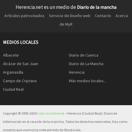
Herencia.net es un medio de
Diario de la mancha
Artículos patrocinados
Servicio de Diseño web
Contacto
Acerca
de MyR
MEDIOS LOCALES
Albacete
Diario de Cuenca
Alcázar de San Juan
Diario de La Mancha
Argamasilla
Herencia
Campo de Criptana
Más medios locales...
Ciudad Real
Copyright © 1995-2024
Color vivo Internet
– Herencia (Ciudad Real). Diario de
información en el corazón de la mancha. Todos los derechos reservados. Haz como
nosotros que usamos la nube privada de Stackscale.