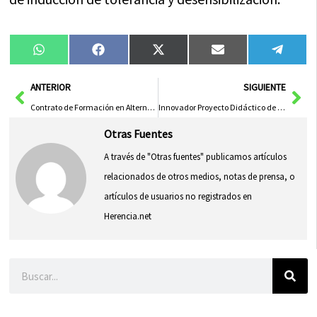
Compartir
Compartir
Compartir
Compartir
Compa
WhatsApp
Facebook
X
Email
Tele
en
en
en
en
en
(Twitter)
Ant
Sig
ANTERIOR
SIGUIENTE
Contrato de Formación en Alternancia: Una Oportunidad de Aprendizaje y Trabajo
Innovador Proyecto Didáctico de la Diputación de Albacete Cautiva en Su Estreno Provincial
Otras Fuentes
A través de "Otras fuentes" publicamos artículos
relacionados de otros medios, notas de prensa, o
artículos de usuarios no registrados en
Herencia.net
Buscar