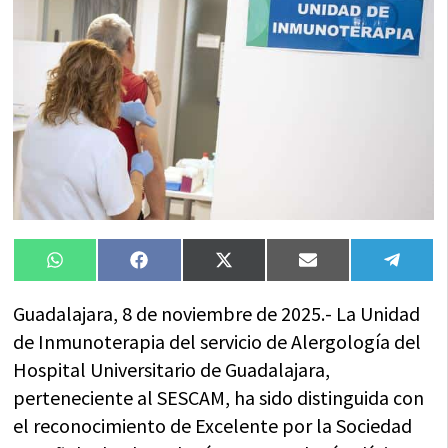
Compartir
Compartir
Compartir
Compartir
Compa
WhatsApp
Facebook
X
Email
Tele
en
en
en
en
en
(Twitter)
Guadalajara, 8 de noviembre de 2025.- La Unidad
de Inmunoterapia del servicio de Alergología del
Hospital Universitario de Guadalajara,
perteneciente al SESCAM, ha sido distinguida con
el reconocimiento de Excelente por la Sociedad