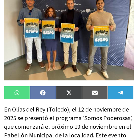
Compartir
Compartir
Compartir
Compartir
Compa
WhatsApp
Facebook
X
Email
Tele
en
en
en
en
en
(Twitter)
En Olías del Rey (Toledo), el 12 de noviembre de
2025 se presentó el programa ‘Somos Poderosas’,
que comenzará el próximo 19 de noviembre en el
Pabellón Municipal de la localidad. Este evento