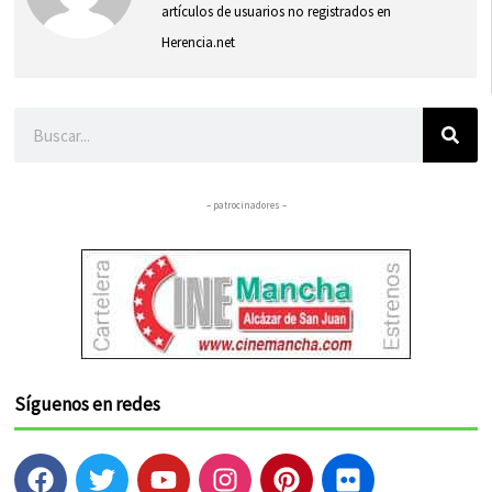
artículos de usuarios no registrados en
Herencia.net
Buscar
– patrocinadores –
Síguenos en redes
F
T
Y
I
P
F
a
w
o
n
i
l