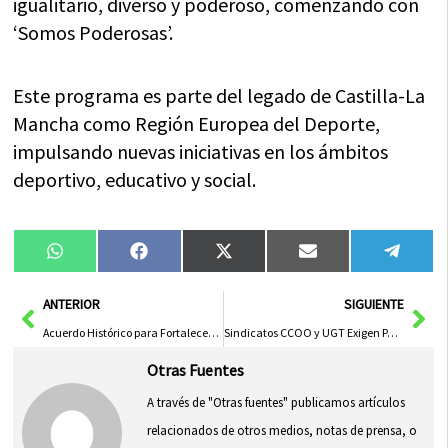
igualitario, diverso y poderoso, comenzando con
‘Somos Poderosas’.
Este programa es parte del legado de Castilla-La
Mancha como Región Europea del Deporte,
impulsando nuevas iniciativas en los ámbitos
deportivo, educativo y social.
Compartir
Compartir
Compartir
Compartir
Compa
WhatsApp
Facebook
X
Email
Tele
en
en
en
en
en
(Twitter)
Ant
Sig
ANTERIOR
SIGUIENTE
Acuerdo Histórico para Fortalecer Derechos Ciudadanos en Castilla-La Mancha
Sindicatos CCOO y UGT Exigen Participación en Mesa de Industrialización por ERE en Mahle
Otras Fuentes
A través de "Otras fuentes" publicamos artículos
relacionados de otros medios, notas de prensa, o