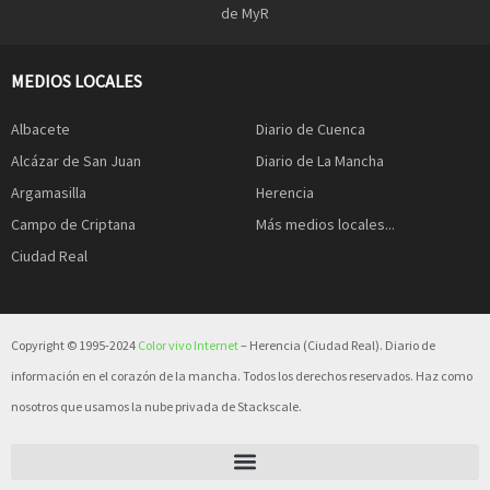
de MyR
MEDIOS LOCALES
Albacete
Diario de Cuenca
Alcázar de San Juan
Diario de La Mancha
Argamasilla
Herencia
Campo de Criptana
Más medios locales...
Ciudad Real
Copyright © 1995-2024
Color vivo Internet
– Herencia (Ciudad Real). Diario de
información en el corazón de la mancha. Todos los derechos reservados. Haz como
nosotros que usamos la nube privada de Stackscale.