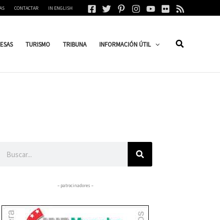
AS
CONTACTAR
IN ENGLISH
ESAS
TURISMO
TRIBUNA
INFORMACIÓN ÚTIL
Buscar
– patrocinadores –