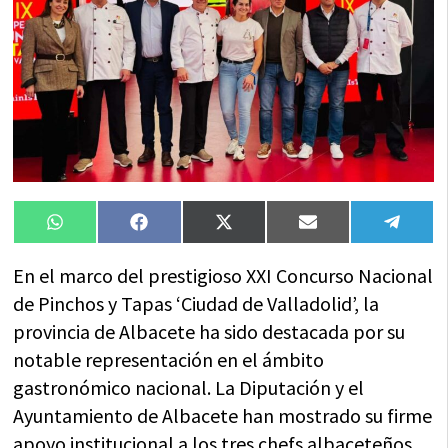
Compartir
Compartir
Compartir
Compartir
Compa
WhatsApp
Facebook
X
Email
Tele
en
en
en
en
en
(Twitter)
En el marco del prestigioso XXI Concurso Nacional
de Pinchos y Tapas ‘Ciudad de Valladolid’, la
provincia de Albacete ha sido destacada por su
notable representación en el ámbito
gastronómico nacional. La Diputación y el
Ayuntamiento de Albacete han mostrado su firme
apoyo institucional a los tres chefs albaceteños