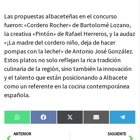
Las propuestas albaceteñas en el concurso
fueron: «Cordero Rocher» de Bartolomé Lozano,
la creativa «Pintón» de Rafael Herreros, y la audaz
«¡La madre del cordero niño, deja de hacer
pompas con la leche!» de Antonio José González.
Estos platos no solo reflejan la rica tradición
culinaria de la región, sino también la innovación
y el talento que están posicionando a Albacete
como un referente en la cocina contemporánea
española.
Compartir
Compartir
Compartir
Compartir
Compa
WhatsApp
Facebook
X
Email
Tele
en
en
en
en
en
(Twitter)
Ant
Sig
ANTERIOR
SIGUIENTE