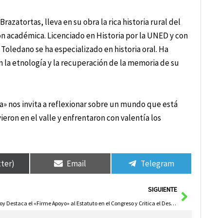
azatortas, lleva en su obra la rica historia rural del
n académica. Licenciado en Historia por la UNED y con
Toledano se ha especializado en historia oral. Ha
n la etnología y la recuperación de la memoria de su
ia» nos invita a reflexionar sobre un mundo que está
ron en el valle y enfrentaron con valentía los
tter)
Email
Telegram
Siguie
SIGUIENTE
Godoy Destaca el «Firme Apoyo» al Estatuto en el Congreso y Critica el Desprecio de Vox hacia CLM