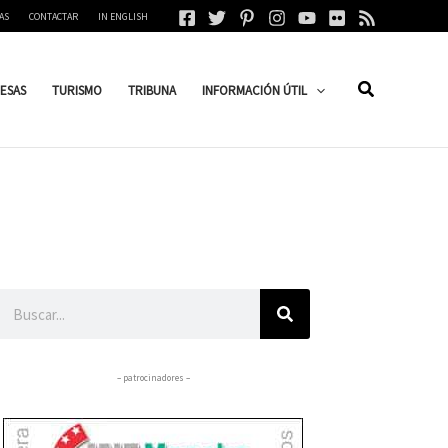
AS
CONTACTAR
IN ENGLISH
ESAS
TURISMO
TRIBUNA
INFORMACIÓN ÚTIL
Buscar
– patrocinadores –