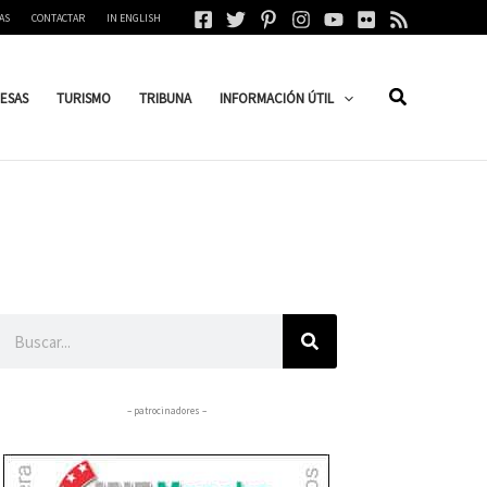
AS
CONTACTAR
IN ENGLISH
ESAS
TURISMO
TRIBUNA
INFORMACIÓN ÚTIL
Buscar
– patrocinadores –