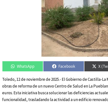
Compartir
Compartir
Compartir
Compartir
Compa
Compa
en
en
en
en
en
en
WhatsApp
Facebook
X (Tw
Toledo, 12 de noviembre de 2025.- El Gobierno de Castilla-La 
obras de reforma de un nuevo Centro de Salud en La Pueblan
euros. Esta iniciativa busca solucionar las deficiencias actuale
funcionalidad, trasladando la actividad a un edificio renova