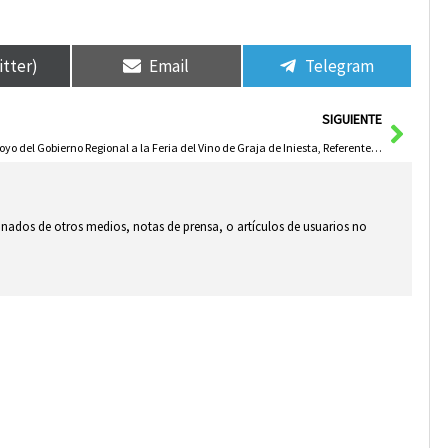
itter)
Email
Telegram
Sigui
SIGUIENTE
Apoyo del Gobierno Regional a la Feria del Vino de Graja de Iniesta, Referente en La Manchuela
ionados de otros medios, notas de prensa, o artículos de usuarios no