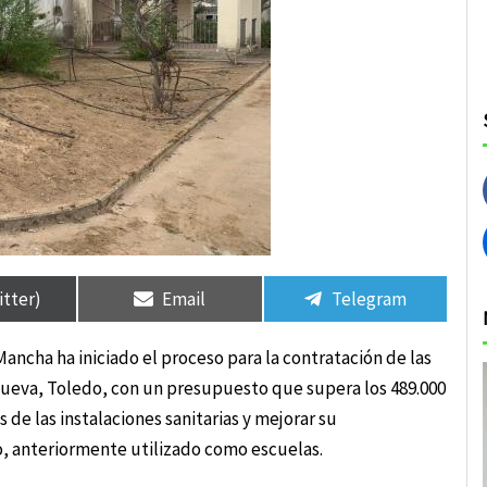
rtir
rtir
Compartir
Compartir
Compartir
Compartir
en
en
en
en
itter)
Email
Telegram
Mancha ha iniciado el proceso para la contratación de las
ueva, Toledo, con un presupuesto que supera los 489.000
s de las instalaciones sanitarias y mejorar su
do, anteriormente utilizado como escuelas.