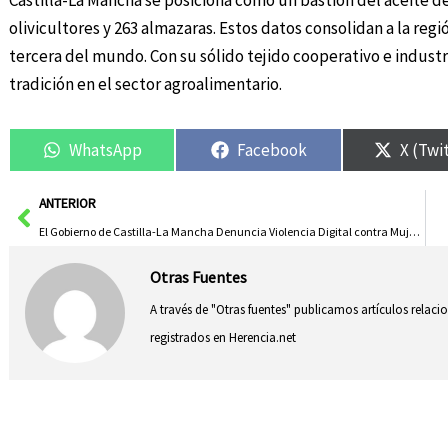
Castilla-La Mancha se posiciona como un bastión del aceite de 
olivicultores y 263 almazaras. Estos datos consolidan a la re
tercera del mundo. Con su sólido tejido cooperativo e industr
tradición en el sector agroalimentario.
WhatsApp
Facebook
X (Twi
Ant
ANTERIOR
El Gobierno de Castilla-La Mancha Denuncia Violencia Digital contra Mujeres en Campaña del 25N
Otras Fuentes
A través de "Otras fuentes" publicamos artículos relac
registrados en Herencia.net