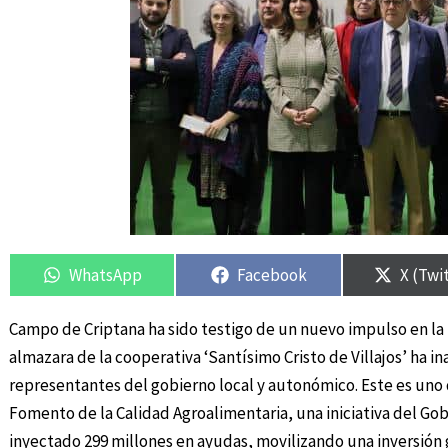
Compartir
Compartir
Compartir
Compartir
Compar
Compar
en
en
en
en
en
en
WhatsApp
Facebook
X (Twi
Campo de Criptana ha sido testigo de un nuevo impulso en la 
almazara de la cooperativa ‘Santísimo Cristo de Villajos’ ha 
representantes del gobierno local y autonómico. Este es uno 
Fomento de la Calidad Agroalimentaria, una iniciativa del Gob
inyectado 299 millones en ayudas, movilizando una inversión g