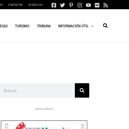
AS
CONTACTAR
IN ENGLISH
ESAS
TURISMO
TRIBUNA
INFORMACIÓN ÚTIL
Buscar
– patrocinadores –