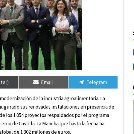
tir
tir
Compartir
Compartir
Compartir
Compartir
en
en
en
en
tter)
Email
Telegram
modernización de la industria agroalimentaria. La
inaugurado sus renovadas instalaciones en presencia de
de los 1.054 proyectos respaldados por el programa
ierno de Castilla-La Mancha que hasta la fecha ha
lobal de 1.302 millones de euros.