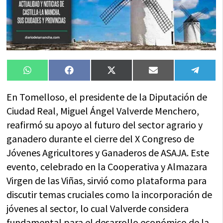
Compartir
Compartir
Compartir
Compartir
Compa
WhatsApp
Facebook
X
Email
Tele
en
en
en
en
en
(Twitter)
En Tomelloso, el presidente de la Diputación de
Ciudad Real, Miguel Ángel Valverde Menchero,
reafirmó su apoyo al futuro del sector agrario y
ganadero durante el cierre del X Congreso de
Jóvenes Agricultores y Ganaderos de ASAJA. Este
evento, celebrado en la Cooperativa y Almazara
Virgen de las Viñas, sirvió como plataforma para
discutir temas cruciales como la incorporación de
jóvenes al sector, lo cual Valverde considera
fundamental para el desarrollo económico de la