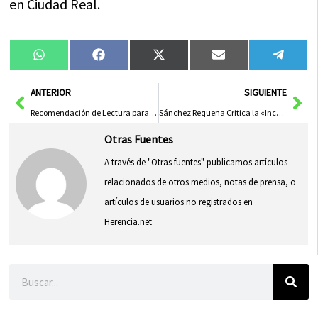
en Ciudad Real.
Compartir
Compartir
Compartir
Compartir
Compa
WhatsApp
Facebook
X
Email
Tele
en
en
en
en
en
(Twitter)
Ant
Sig
ANTERIOR
SIGUIENTE
Recomendación de Lectura para el Jueves
Sánchez Requena Critica la «Incoherencia» del PP y Señala Recortes Propuestos a la PAC
Otras Fuentes
A través de "Otras fuentes" publicamos artículos
relacionados de otros medios, notas de prensa, o
artículos de usuarios no registrados en
Herencia.net
Buscar