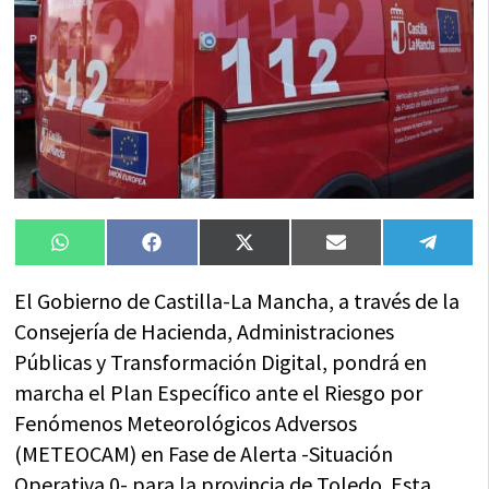
Compartir
Compartir
Compartir
Compartir
Compa
WhatsApp
Facebook
X
Email
Tele
en
en
en
en
en
(Twitter)
El Gobierno de Castilla-La Mancha, a través de la
Consejería de Hacienda, Administraciones
Públicas y Transformación Digital, pondrá en
marcha el Plan Específico ante el Riesgo por
Fenómenos Meteorológicos Adversos
(METEOCAM) en Fase de Alerta -Situación
Operativa 0- para la provincia de Toledo. Esta