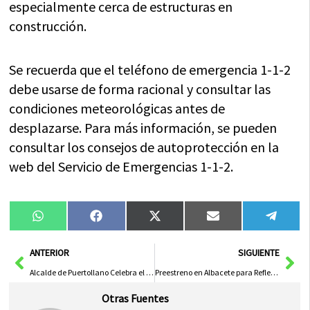
especialmente cerca de estructuras en
construcción.
Se recuerda que el teléfono de emergencia 1-1-2
debe usarse de forma racional y consultar las
condiciones meteorológicas antes de
desplazarse. Para más información, se pueden
consultar los consejos de autoprotección en la
web del Servicio de Emergencias 1-1-2.
Compartir
Compartir
Compartir
Compartir
Compa
WhatsApp
Facebook
X
Email
Tele
en
en
en
en
en
(Twitter)
Ant
Sig
ANTERIOR
SIGUIENTE
Alcalde de Puertollano Celebra el Talento Educativo Local en Gala Regional del Día de la Enseñanza
Preestreno en Albacete para Reflexionar sobre la Memoria Democrática
Otras Fuentes