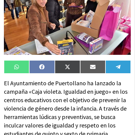
Compartir
Compartir
Compartir
Compartir
Compa
WhatsApp
Facebook
X
Email
Tele
en
en
en
en
en
(Twitter)
El Ayuntamiento de Puertollano ha lanzado la
campaña «Caja violeta. Igualdad en juego» en los
centros educativos con el objetivo de prevenir la
violencia de género desde la infancia. A través de
herramientas lúdicas y preventivas, se busca
inculcar valores de igualdad y respeto en los
estudiantes de quinto y sexto de primaria.