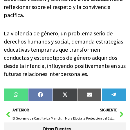
reflexionar sobre el respeto y la convivencia
pacífica.
La violencia de género, un problema serio de
derechos humanos y social, demanda estrategias
educativas tempranas que transformen
conductas y estereotipos de género adquiridos
desde la infancia, influyendo positivamente en sus
futuras relaciones interpersonales.
Compartir
Compartir
Compartir
Compartir
Compa
WhatsApp
Facebook
X
Email
Tele
en
en
en
en
en
(Twitter)
Ant
Sig
ANTERIOR
SIGUIENTE
El Gobierno de Castilla-La Mancha Refuerza Compromiso con Cuidados Paliativos para Atención Integral a Pacientes Avanzados
Mora Elogia la Protección del Estado del Bienestar en el Estatuto de Autonomía de CLM y Destaca el Acuerdo del Congreso para su Tramitación
Otras Fuentes