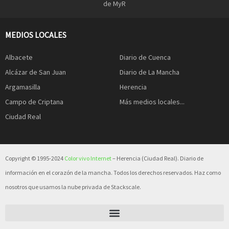
de MyR
MEDIOS LOCALES
Albacete
Diario de Cuenca
Alcázar de San Juan
Diario de La Mancha
Argamasilla
Herencia
Campo de Criptana
Más medios locales...
Ciudad Real
Copyright © 1995-2024
Color vivo Internet
– Herencia (Ciudad Real). Diario de
información en el corazón de la mancha. Todos los derechos reservados. Haz como
nosotros que usamos la nube privada de Stackscale.