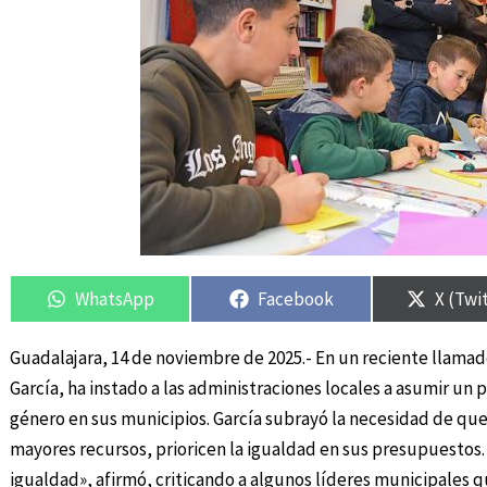
Compartir
Compartir
Compartir
Compartir
Compar
Compar
en
en
en
en
en
en
WhatsApp
Facebook
X (Twi
Guadalajara, 14 de noviembre de 2025.- En un reciente llamado
García, ha instado a las administraciones locales a asumir un
género en sus municipios. García subrayó la necesidad de qu
mayores recursos, prioricen la igualdad en sus presupuestos
igualdad», afirmó, criticando a algunos líderes municipales q