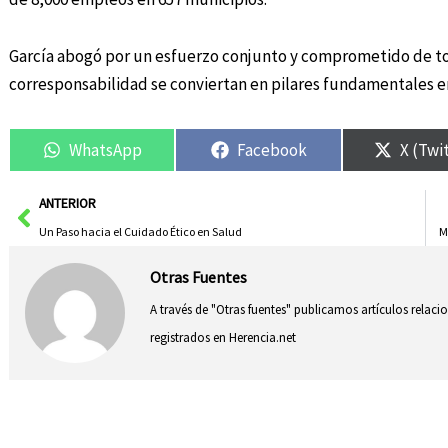
García abogó por un esfuerzo conjunto y comprometido de tod
corresponsabilidad se conviertan en pilares fundamentales en l
WhatsApp
Facebook
X (Twi
Ant
ANTERIOR
Un Paso hacia el Cuidado Ético en Salud
M
Otras Fuentes
A través de "Otras fuentes" publicamos artículos relac
registrados en Herencia.net