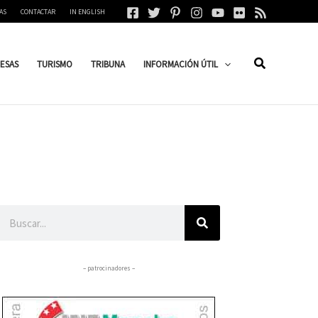
AS
CONTACTAR
IN ENGLISH
ESAS
TURISMO
TRIBUNA
INFORMACIÓN ÚTIL
Buscar
– patrocinadores –