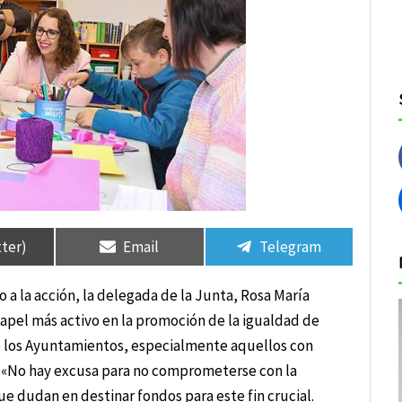
tir
tir
Compartir
Compartir
Compartir
Compartir
en
en
en
en
tter)
Email
Telegram
 a la acción, la delegada de la Junta, Rosa María
 papel más activo en la promoción de la igualdad de
e los Ayuntamientos, especialmente aquellos con
. «No hay excusa para no comprometerse con la
ue dudan en destinar fondos para este fin crucial.