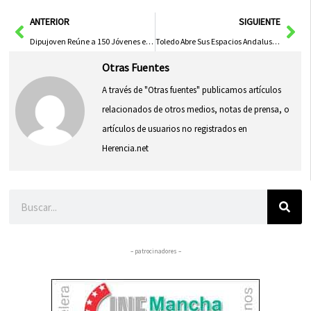
en
en
en
en
en
(Twitter)
Ant
Sig
ANTERIOR
SIGUIENTE
Dipujoven Reúne a 150 Jóvenes en Evento en Tobarra
Toledo Abre Sus Espacios Andalusíes en la Jornada Cultural del Día del Patrimonio Mundial
Otras Fuentes
A través de "Otras fuentes" publicamos artículos
relacionados de otros medios, notas de prensa, o
artículos de usuarios no registrados en
Herencia.net
Buscar
– patrocinadores –