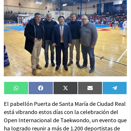
Compartir
Compartir
Compartir
Compartir
Compa
WhatsApp
Facebook
X
Email
Tele
en
en
en
en
en
(Twitter)
El pabellón Puerta de Santa María de Ciudad Real
está vibrando estos días con la celebración del
Open Internacional de Taekwondo, un evento que
ha logrado reunir a más de 1.200 deportistas de