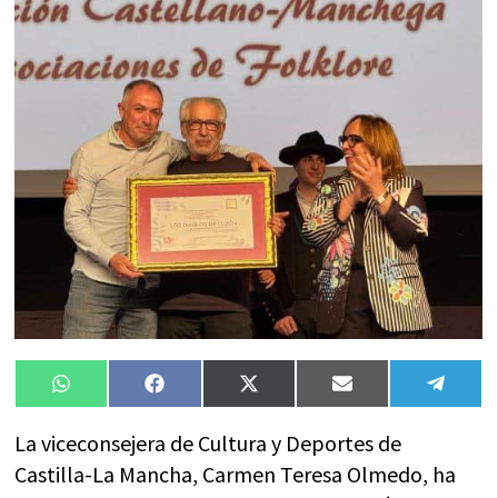
Compartir
Compartir
Compartir
Compartir
Compa
WhatsApp
Facebook
X
Email
Tele
en
en
en
en
en
(Twitter)
La viceconsejera de Cultura y Deportes de
Castilla-La Mancha, Carmen Teresa Olmedo, ha