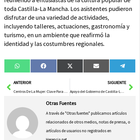
toda Castilla-La Mancha. Los asistentes pudieron
disfrutar de una variedad de actividades,
incluyendo talleres, actuaciones, gastronomía y
turismo, en un ambiente que reafirmó la
identidad y las costumbres regionales.
Compartir
Compartir
Compartir
Compartir
Compa
WhatsApp
Facebook
X
Email
Tele
en
en
en
en
en
(Twitter)
Ant
Sig
ANTERIOR
SIGUIENTE
Centros De La Mujer: Clave Para Derechos Femeninos En Castilla-La Mancha, Según Nuria Cogolludo
Apoyo del Gobierno de Castilla-La Mancha a la AECC de Valdepeñas en la Lucha Contra el Cáncer
Otras Fuentes
A través de "Otras fuentes" publicamos artículos
relacionados de otros medios, notas de prensa, o
artículos de usuarios no registrados en
Herencia.net