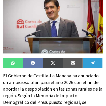
Compartir
Compartir
Compartir
Compartir
Compa
WhatsApp
Facebook
X
Email
Tele
en
en
en
en
en
(Twitter)
El Gobierno de Castilla-La Mancha ha anunciado
un ambicioso plan para el año 2026 con el fin de
abordar la despoblación en las zonas rurales de la
región. Según la Memoria de Impacto
Demográfico del Presupuesto regional, se