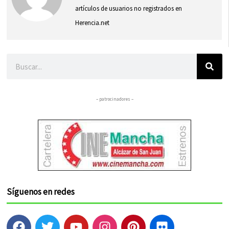
artículos de usuarios no registrados en
Herencia.net
Buscar
– patrocinadores –
Síguenos en redes
F
T
Y
I
P
F