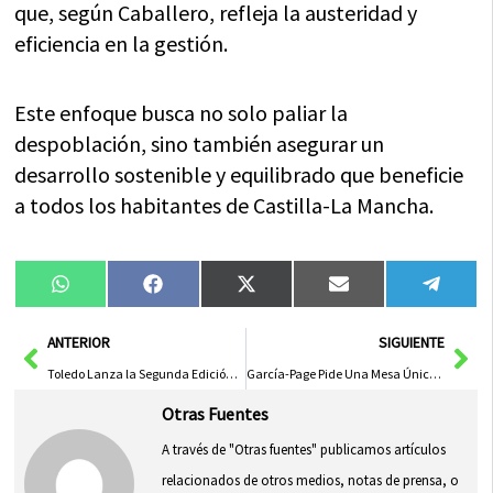
que, según Caballero, refleja la austeridad y
eficiencia en la gestión.
Este enfoque busca no solo paliar la
despoblación, sino también asegurar un
desarrollo sostenible y equilibrado que beneficie
a todos los habitantes de Castilla-La Mancha.
Compartir
Compartir
Compartir
Compartir
Compa
WhatsApp
Facebook
X
Email
Tele
en
en
en
en
en
(Twitter)
Ant
Sig
ANTERIOR
SIGUIENTE
Toledo Lanza la Segunda Edición del Bono Comercio con Descuento del 20% para Impulsar Compras Navideñas Locales
García-Page Pide Una Mesa Única y Fin de Privilegios para Acuerdo en Financiación Autonómica
Otras Fuentes
A través de "Otras fuentes" publicamos artículos
relacionados de otros medios, notas de prensa, o