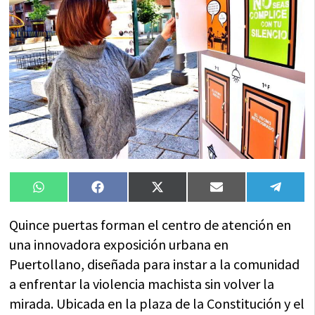
Compartir
Compartir
Compartir
Compartir
Compa
WhatsApp
Facebook
X
Email
Tele
en
en
en
en
en
(Twitter)
Quince puertas forman el centro de atención en
una innovadora exposición urbana en
Puertollano, diseñada para instar a la comunidad
a enfrentar la violencia machista sin volver la
mirada. Ubicada en la plaza de la Constitución y el