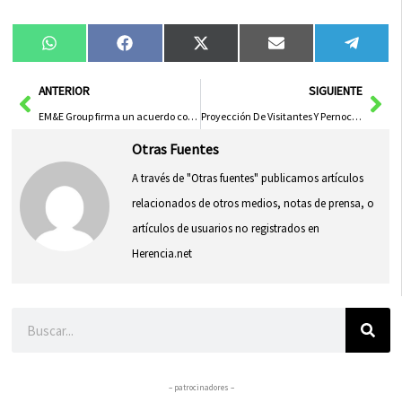
Compartir
Compartir
Compartir
Compartir
Compa
WhatsApp
Facebook
X
Email
Tele
en
en
en
en
en
(Twitter)
Ant
Sig
ANTERIOR
SIGUIENTE
EM&E Group firma un acuerdo con Tecnove y Practika para el desarrollo conjunto de vehículos avanzados para defensa y seguridad
Proyección De Visitantes Y Pernoctaciones Para 2025: 73.501 Personas Y 164.000 Estancias
Otras Fuentes
A través de "Otras fuentes" publicamos artículos
relacionados de otros medios, notas de prensa, o
artículos de usuarios no registrados en
Herencia.net
Buscar
– patrocinadores –