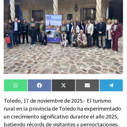
Compartir
Compartir
Compartir
Compartir
Compa
WhatsApp
Facebook
X
Email
Tele
en
en
en
en
en
(Twitter)
Toledo, 17 de noviembre de 2025.- El turismo
rural en la provincia de Toledo ha experimentado
un crecimiento significativo durante el año 2025,
batiendo récords de visitantes y pernoctaciones.