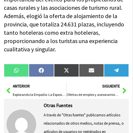
casas rurales y las asociaciones de turismo rural.
Además, elogió la oferta de alojamiento de la
provincia, que totaliza 24.631 plazas, incluyendo
tanto hoteleras como extra hoteleras,
proporcionando a los turistas una experiencia
cualitativa y singular.
Compartir
Compartir
Compartir
Compartir
Compa
WhatsApp
Facebook
X
Email
Tele
en
en
en
en
en
(Twitter)
Ant
Sig
ANTERIOR
SIGUIENTE
Explorando la Empatía: La Exposición que Desafía la Indiferencia ante la Violencia de Género
Ofertas de empleo y asesoramiento de UGT Castilla-La Mancha
Otras Fuentes
A través de "Otras fuentes" publicamos artículos
relacionados de otros medios, notas de prensa, o
artículos de usuarios no registrados en