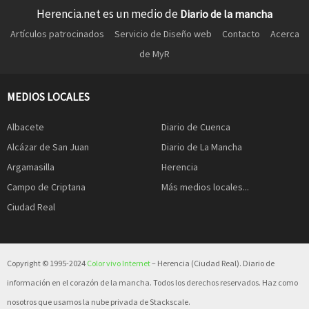
Herencia.net es un medio de
Diario de la mancha
Artículos patrocinados
Servicio de Diseño web
Contacto
Acerca
de MyR
MEDIOS LOCALES
Albacete
Diario de Cuenca
Alcázar de San Juan
Diario de La Mancha
Argamasilla
Herencia
Campo de Criptana
Más medios locales...
Ciudad Real
Copyright © 1995-2024
Color vivo Internet
– Herencia (Ciudad Real). Diario de
información en el corazón de la mancha. Todos los derechos reservados. Haz como
nosotros que usamos la nube privada de Stackscale.