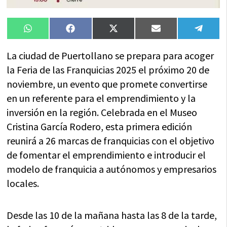
Compartir
Compartir
Compartir
Compartir
Compa
WhatsApp
Facebook
X
Email
Tele
en
en
en
en
en
(Twitter)
La ciudad de Puertollano se prepara para acoger
la Feria de las Franquicias 2025 el próximo 20 de
noviembre, un evento que promete convertirse
en un referente para el emprendimiento y la
inversión en la región. Celebrada en el Museo
Cristina García Rodero, esta primera edición
reunirá a 26 marcas de franquicias con el objetivo
de fomentar el emprendimiento e introducir el
modelo de franquicia a autónomos y empresarios
locales.
Desde las 10 de la mañana hasta las 8 de la tarde,