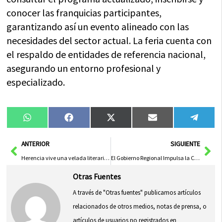
conocer las franquicias participantes,
garantizando así un evento alineado con las
necesidades del sector actual. La feria cuenta con
el respaldo de entidades de referencia nacional,
asegurando un entorno profesional y
especializado.
Compartir
Compartir
Compartir
Compartir
Compa
WhatsApp
Facebook
X
Email
Tele
en
en
en
en
en
(Twitter)
Ant
Sig
ANTERIOR
SIGUIENTE
Herencia vive una velada literaria “de piel” con los finalistas del Premio Quijote Inmortal
El Gobierno Regional Impulsa la Convivencia Escolar con Jornadas de Cultura de Paz y Buenas Prácticas Educativas
Otras Fuentes
A través de "Otras fuentes" publicamos artículos
relacionados de otros medios, notas de prensa, o
artículos de usuarios no registrados en