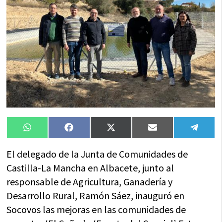
Compartir
Compartir
Compartir
Compartir
Compa
WhatsApp
Facebook
X
Email
Tele
en
en
en
en
en
(Twitter)
El delegado de la Junta de Comunidades de
Castilla-La Mancha en Albacete, junto al
responsable de Agricultura, Ganadería y
Desarrollo Rural, Ramón Sáez, inauguró en
Socovos las mejoras en las comunidades de