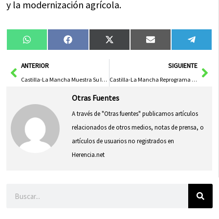
y la modernización agrícola.
Compartir
Compartir
Compartir
Compartir
Compa
WhatsApp
Facebook
X
Email
Tele
en
en
en
en
en
(Twitter)
Ant
Sig
ANTERIOR
SIGUIENTE
Castilla-La Mancha Muestra Su Industria Agroalimentaria a Líderes de Guangling
Castilla-La Mancha Reprograma Fondo FEDER Para Mejorar Acceso a Vivienda Asequible
Otras Fuentes
A través de "Otras fuentes" publicamos artículos
relacionados de otros medios, notas de prensa, o
artículos de usuarios no registrados en
Herencia.net
Buscar