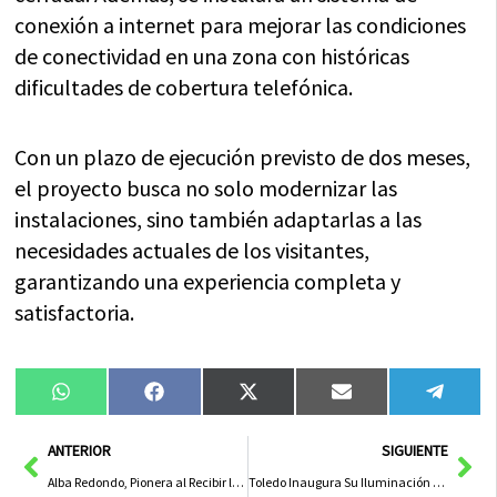
conexión a internet para mejorar las condiciones
de conectividad en una zona con históricas
dificultades de cobertura telefónica.
Con un plazo de ejecución previsto de dos meses,
el proyecto busca no solo modernizar las
instalaciones, sino también adaptarlas a las
necesidades actuales de los visitantes,
garantizando una experiencia completa y
satisfactoria.
Compartir
Compartir
Compartir
Compartir
Compa
WhatsApp
Facebook
X
Email
Tele
en
en
en
en
en
(Twitter)
Ant
Sig
ANTERIOR
SIGUIENTE
Alba Redondo, Pionera al Recibir la Medalla de Honor y Gratitud de Albacete
Toledo Inaugura Su Iluminación Navideña en un Emotivo Evento con la Participación de Afanion