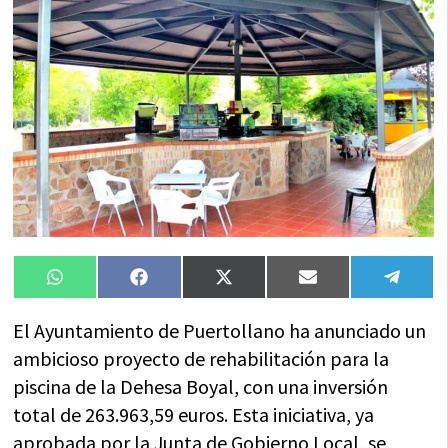
Compartir
Compartir
Compartir
Compartir
Compa
WhatsApp
Facebook
X
Email
Tele
en
en
en
en
en
(Twitter)
El Ayuntamiento de Puertollano ha anunciado un
ambicioso proyecto de rehabilitación para la
piscina de la Dehesa Boyal, con una inversión
total de 263.963,59 euros. Esta iniciativa, ya
aprobada por la Junta de Gobierno Local, se