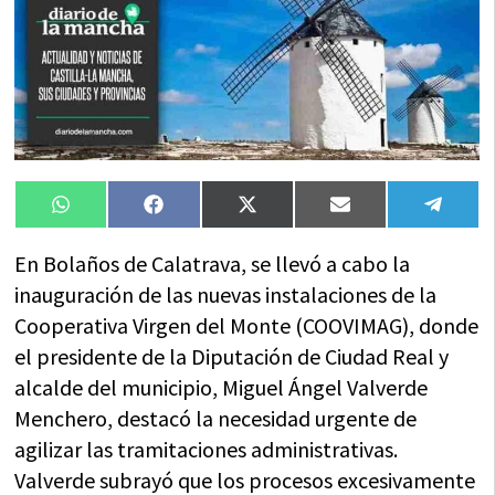
Compartir
Compartir
Compartir
Compartir
Compa
WhatsApp
Facebook
X
Email
Tele
en
en
en
en
en
(Twitter)
En Bolaños de Calatrava, se llevó a cabo la
inauguración de las nuevas instalaciones de la
Cooperativa Virgen del Monte (COOVIMAG), donde
el presidente de la Diputación de Ciudad Real y
alcalde del municipio, Miguel Ángel Valverde
Menchero, destacó la necesidad urgente de
agilizar las tramitaciones administrativas.
Valverde subrayó que los procesos excesivamente