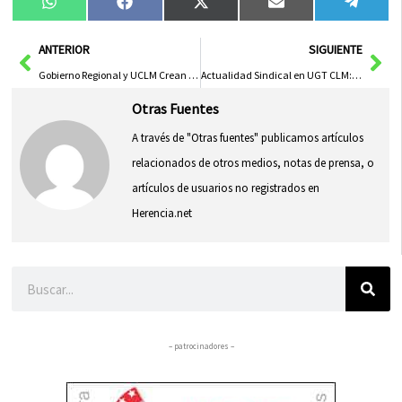
Compartir
Compartir
Compartir
Compartir
Compa
WhatsApp
Facebook
X
Email
Tele
en
en
en
en
en
(Twitter)
Ant
Sig
ANTERIOR
SIGUIENTE
Gobierno Regional y UCLM Crean una Cátedra para Impulsar la Innovación Agraria y la Transferencia de Conocimiento
Actualidad Sindical en UGT CLM: Novedades y Desafíos Recientes
Otras Fuentes
A través de "Otras fuentes" publicamos artículos
relacionados de otros medios, notas de prensa, o
artículos de usuarios no registrados en
Herencia.net
Buscar
– patrocinadores –