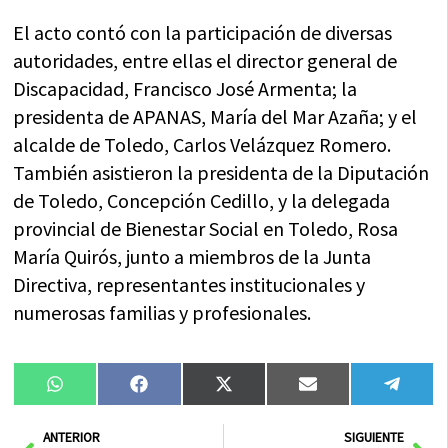
El acto contó con la participación de diversas
autoridades, entre ellas el director general de
Discapacidad, Francisco José Armenta; la
presidenta de APANAS, María del Mar Azaña; y el
alcalde de Toledo, Carlos Velázquez Romero.
También asistieron la presidenta de la Diputación
de Toledo, Concepción Cedillo, y la delegada
provincial de Bienestar Social en Toledo, Rosa
María Quirós, junto a miembros de la Junta
Directiva, representantes institucionales y
numerosas familias y profesionales.
Compartir
Compartir
Compartir
Compartir
Compa
WhatsApp
Facebook
X
Email
Tele
en
en
en
en
en
(Twitter)
Ant
Sig
ANTERIOR
SIGUIENTE