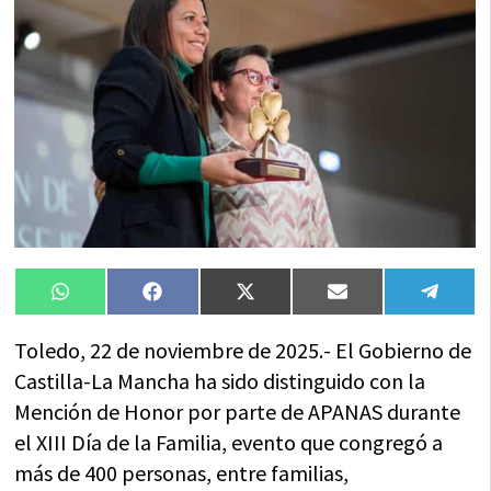
Compartir
Compartir
Compartir
Compartir
Compa
WhatsApp
Facebook
X
Email
Tele
en
en
en
en
en
(Twitter)
Toledo, 22 de noviembre de 2025.- El Gobierno de
Castilla-La Mancha ha sido distinguido con la
Mención de Honor por parte de APANAS durante
el XIII Día de la Familia, evento que congregó a
más de 400 personas, entre familias,