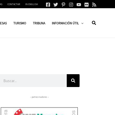
AS
CONTACTAR
IN ENGLISH
ESAS
TURISMO
TRIBUNA
INFORMACIÓN ÚTIL
Buscar
– patrocinadores –