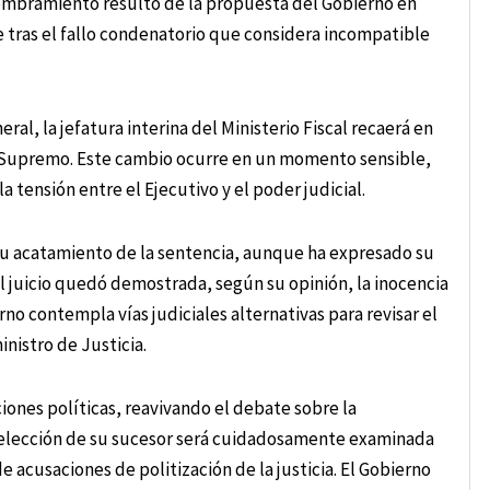
nombramiento resultó de la propuesta del Gobierno en
e tras el fallo condenatorio que considera incompatible
al, la jefatura interina del Ministerio Fiscal recaerá en
l Supremo. Este cambio ocurre en un momento sensible,
 tensión entre el Ejecutivo y el poder judicial.
su acatamiento de la sentencia, aunque ha expresado su
 juicio quedó demostrada, según su opinión, la inocencia
rno contempla vías judiciales alternativas para revisar el
inistro de Justicia.
iones políticas, reavivando el debate sobre la
La elección de su sucesor será cuidadosamente examinada
de acusaciones de politización de la justicia. El Gobierno