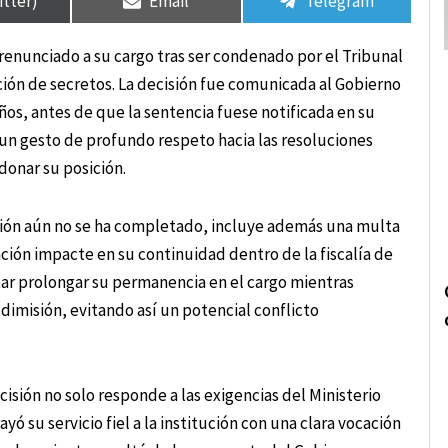
itter)
Email
Telegram
a renunciado a su cargo tras ser condenado por el Tribunal
ción de secretos. La decisión fue comunicada al Gobierno
años, antes de que la sentencia fuese notificada en su
s un gesto de profundo respeto hacia las resoluciones
onar su posición.
ción aún no se ha completado, incluye además una multa
anción impacte en su continuidad dentro de la fiscalía de
tar prolongar su permanencia en el cargo mientras
 dimisión, evitando así un potencial conflicto
cisión no solo responde a las exigencias del Ministerio
yó su servicio fiel a la institución con una clara vocación