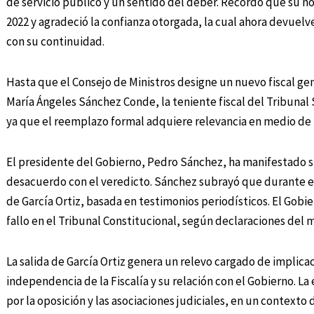
de servicio público y un sentido del deber. Recordó que su 
2022 y agradeció la confianza otorgada, la cual ahora devuelv
con su continuidad.
Hasta que el Consejo de Ministros designe un nuevo fiscal gener
María Ángeles Sánchez Conde, la teniente fiscal del Tribuna
ya que el reemplazo formal adquiere relevancia en medio de la
El presidente del Gobierno, Pedro Sánchez, ha manifestado 
desacuerdo con el veredicto. Sánchez subrayó que durante el
de García Ortiz, basada en testimonios periodísticos. El Gobie
fallo en el Tribunal Constitucional, según declaraciones del m
La salida de García Ortiz genera un relevo cargado de implicac
independencia de la Fiscalía y su relación con el Gobierno. 
por la oposición y las asociaciones judiciales, en un contexto 