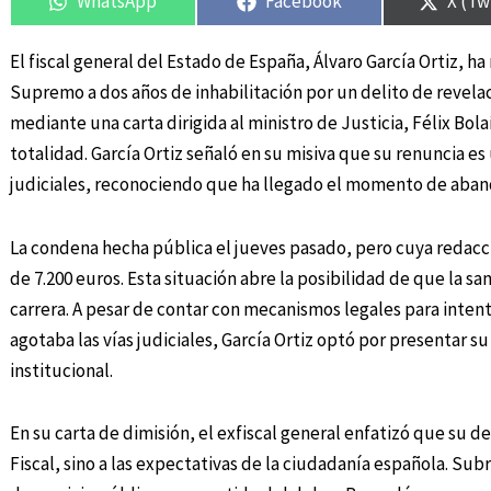
WhatsApp
Facebook
X (Tw
El fiscal general del Estado de España, Álvaro García Ortiz, h
Supremo a dos años de inhabilitación por un delito de revela
mediante una carta dirigida al ministro de Justicia, Félix Bol
totalidad. García Ortiz señaló en su misiva que su renuncia e
judiciales, reconociendo que ha llegado el momento de aband
La condena hecha pública el jueves pasado, pero cuya redac
de 7.200 euros. Esta situación abre la posibilidad de que la s
carrera. A pesar de contar con mecanismos legales para inten
agotaba las vías judiciales, García Ortiz optó por presentar su
institucional.
En su carta de dimisión, el exfiscal general enfatizó que su de
Fiscal, sino a las expectativas de la ciudadanía española. Subra