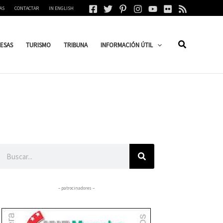
AS
CONTACTAR
IN ENGLISH
ESAS
TURISMO
TRIBUNA
INFORMACIÓN ÚTIL
Buscar
– patrocinadores –