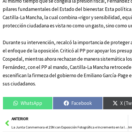
Al mismo tiempo que se congela la presión fiscal, Fernández d
pilares fundamentales del Estado del bienestar. Esta política
Castilla-La Mancha, la cual combina «rigor y sensibilidad, equil
protección ciudadana es vista no como un gasto, sino como una
Durante su intervención, recalcó la importancia de proteger a
el enfoque de la oposición. Criticó al PP por apoyar los pres
Cospedal, mientras ahora rechazan de manera sistemática los
Fernández, con el PP al mando, Castilla-La Mancha retrocede 
escenifican la firmeza del gobierno de Emiliano García-Page e
sus ciudadanos.
WhatsApp
Facebook
X (Tw
Ant
ANTERIOR
La Junta Conmemora el 25N con Exposición Fotográfica e Incremento en la Inversión para Combatir las Violencias Machistas