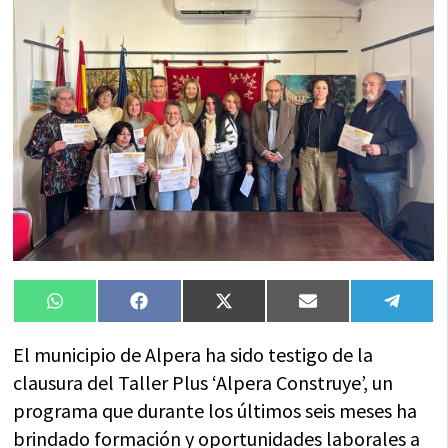
Compartir
Compartir
Compartir
Compartir
Compa
WhatsApp
Facebook
X
Email
Tele
en
en
en
en
en
(Twitter)
El municipio de Alpera ha sido testigo de la
clausura del Taller Plus ‘Alpera Construye’, un
programa que durante los últimos seis meses ha
brindado formación y oportunidades laborales a