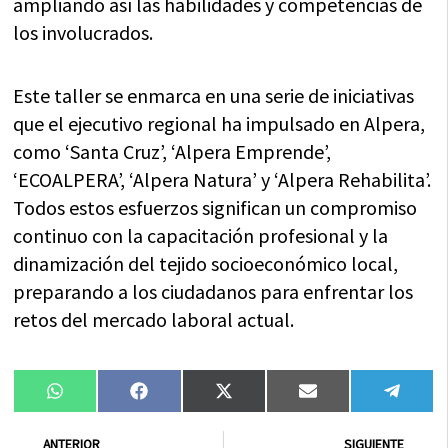
ampliando así las habilidades y competencias de
los involucrados.
Este taller se enmarca en una serie de iniciativas
que el ejecutivo regional ha impulsado en Alpera,
como ‘Santa Cruz’, ‘Alpera Emprende’,
‘ECOALPERA’, ‘Alpera Natura’ y ‘Alpera Rehabilita’.
Todos estos esfuerzos significan un compromiso
continuo con la capacitación profesional y la
dinamización del tejido socioeconómico local,
preparando a los ciudadanos para enfrentar los
retos del mercado laboral actual.
Compartir
Compartir
Compartir
Compartir
Compa
WhatsApp
Facebook
X
Email
Tele
en
en
en
en
en
(Twitter)
Ant
Sig
ANTERIOR
SIGUIENTE