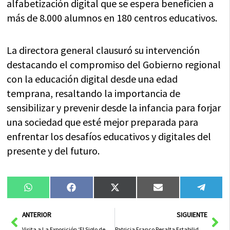
alfabetización digital que se espera beneficien a
más de 8.000 alumnos en 180 centros educativos.
La directora general clausuró su intervención
destacando el compromiso del Gobierno regional
con la educación digital desde una edad
temprana, resaltando la importancia de
sensibilizar y prevenir desde la infancia para forjar
una sociedad que esté mejor preparada para
enfrentar los desafíos educativos y digitales del
presente y del futuro.
Compartir
Compartir
Compartir
Compartir
Compa
WhatsApp
Facebook
X
Email
Tele
en
en
en
en
en
(Twitter)
Ant
Sig
ANTERIOR
SIGUIENTE
Visita a La Exposición ‘El Siglo de Oro en la Colección Granados’ con el Gobierno Regional en Guadalajara
Patricia Franco Resalta Estabilidad y Diálogo como Claves para el Progreso de Castilla-La Mancha bajo el Gobierno de Page