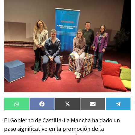
Compartir
Compartir
Compartir
Compartir
Compa
WhatsApp
Facebook
X
Email
Tele
en
en
en
en
en
(Twitter)
El Gobierno de Castilla-La Mancha ha dado un
paso significativo en la promoción de la