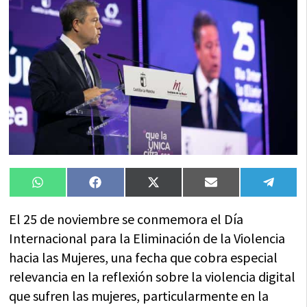
Compartir
Compartir
Compartir
Compartir
Compa
WhatsApp
Facebook
X
Email
Tele
en
en
en
en
en
(Twitter)
El 25 de noviembre se conmemora el Día
Internacional para la Eliminación de la Violencia
hacia las Mujeres, una fecha que cobra especial
relevancia en la reflexión sobre la violencia digital
que sufren las mujeres, particularmente en la