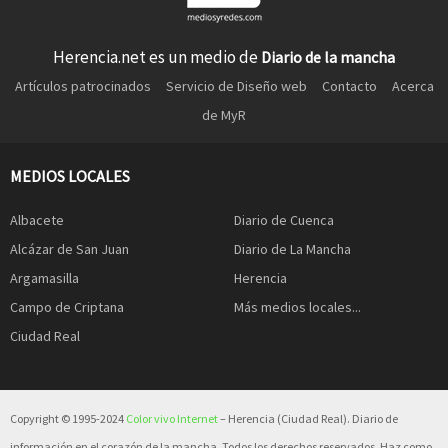
Herencia.net es un medio de
Diario de la mancha
Artículos patrocinados
Servicio de Diseño web
Contacto
Acerca
de MyR
MEDIOS LOCALES
Albacete
Diario de Cuenca
Alcázar de San Juan
Diario de La Mancha
Argamasilla
Herencia
Campo de Criptana
Más medios locales...
Ciudad Real
Copyright © 1995-2024
Color vivo Internet
– Herencia (Ciudad Real). Diario de
información en el corazón de la mancha. Todos los derechos reservados. Haz como