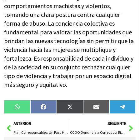
comportamientos machistas y violentos,
tomando una clara postura contra cualquier
forma de abuso. La conciencia colectiva es
fundamental para valorar las oportunidades que
brindan las nuevas tecnologías sin permitir que la
violencia hacia las mujeres se multiplique y
fortalezca. Es responsabilidad de cada individuo y
de la sociedad en su conjunto rechazar cualquier
tipo de violencia y trabajar por un espacio digital
más seguro y equitativo.
Compartir
Compartir
Compartir
Compartir
Compa
WhatsApp
Facebook
X
Email
Tele
en
en
en
en
en
(Twitter)
Ant
Sig
ANTERIOR
SIGUIENTE
Plan Corresponsables: Un Paso Hacia la Igualdad en el Día Internacional de la Eliminación de la Violencia contra la Mujer
CCOO Denuncia a Correos por Riesgos de Seguridad Causados por Patinetes Eléctricos en el Reparto