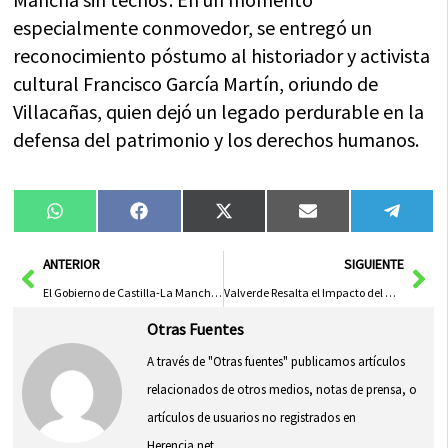
especialmente conmovedor, se entregó un
reconocimiento póstumo al historiador y activista
cultural Francisco García Martín, oriundo de
Villacañas, quien dejó un legado perdurable en la
defensa del patrimonio y los derechos humanos.
Compartir
Compartir
Compartir
Compartir
Compa
WhatsApp
Facebook
X
Email
Tele
en
en
en
en
en
(Twitter)
Ant
Sig
ANTERIOR
SIGUIENTE
El Gobierno de Castilla-La Mancha Destaca la Fortaleza Económica y Social de la Región y Reafirma su Compromiso con la Reforma del Sistema de Financiación Autonómica
Valverde Resalta el Impacto del Nuevo Formato de FENAVIN 2026 en los Premios Culturales Virgen de las Viñas
Otras Fuentes
A través de "Otras fuentes" publicamos artículos
relacionados de otros medios, notas de prensa, o
artículos de usuarios no registrados en
Herencia.net