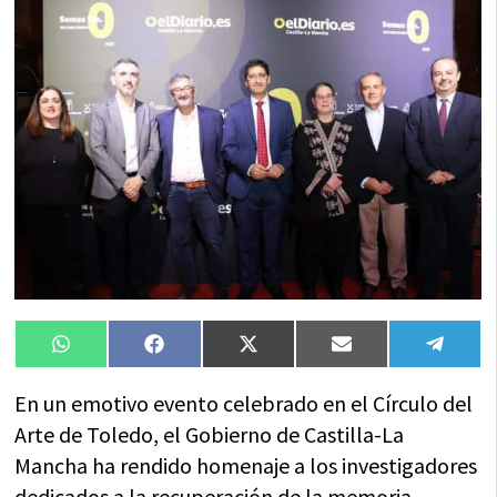
Compartir
Compartir
Compartir
Compartir
Compa
WhatsApp
Facebook
X
Email
Tele
en
en
en
en
en
(Twitter)
En un emotivo evento celebrado en el Círculo del
Arte de Toledo, el Gobierno de Castilla-La
Mancha ha rendido homenaje a los investigadores
dedicados a la recuperación de la memoria