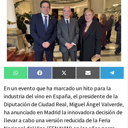
Compartir
Compartir
Compartir
Compartir
Compa
WhatsApp
Facebook
X
Email
Tele
en
en
en
en
en
(Twitter)
En un evento que ha marcado un hito para la
industria del vino en España, el presidente de la
Diputación de Ciudad Real, Miguel Ángel Valverde,
ha anunciado en Madrid la innovadora decisión de
llevar a cabo una versión reducida de la Feria