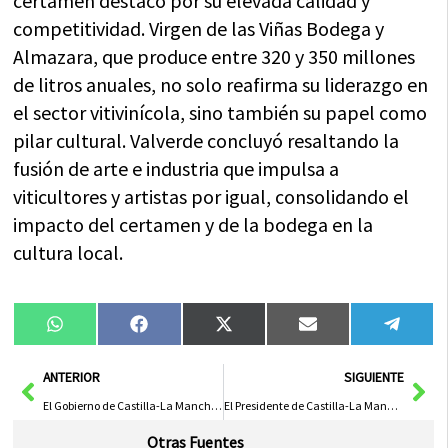
certamen destacó por su elevada calidad y
competitividad. Virgen de las Viñas Bodega y
Almazara, que produce entre 320 y 350 millones
de litros anuales, no solo reafirma su liderazgo en
el sector vitivinícola, sino también su papel como
pilar cultural. Valverde concluyó resaltando la
fusión de arte e industria que impulsa a
viticultores y artistas por igual, consolidando el
impacto del certamen y de la bodega en la
cultura local.
Compartir
Compartir
Compartir
Compartir
Compa
WhatsApp
Facebook
X
Email
Tele
en
en
en
en
en
(Twitter)
Ant
Sig
ANTERIOR
SIGUIENTE
El Gobierno de Castilla-La Mancha Impulsa la Recuperación de la Memoria Democrática en la Región
El Presidente de Castilla-La Mancha Elogia la Cooperativa Virgen de las Viñas como el Proyecto Más Ambicioso de la Región
Otras Fuentes