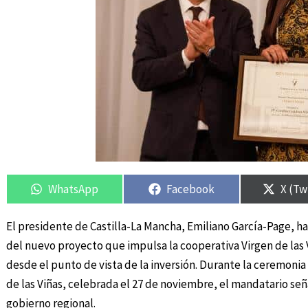
Compartir
Compartir
Compartir
Compartir
Compa
Compa
en
en
en
en
en
en
WhatsApp
Facebook
X (Tw
El presidente de Castilla-La Mancha, Emiliano García-Page, 
del nuevo proyecto que impulsa la cooperativa Virgen de las V
desde el punto de vista de la inversión. Durante la ceremoni
de las Viñas, celebrada el 27 de noviembre, el mandatario s
gobierno regional.