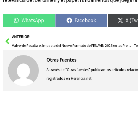
relevancia del certamen y el papel fundamental que juega la c
WhatsApp
Facebook
X (Tw
Ant
ANTERIOR
Valverde Resalta el Impacto del Nuevo Formato de FENAVIN 2026 en los Premios Culturales Virgen de las Viñas
Otras Fuentes
A través de "Otras fuentes" publicamos artículos relac
registrados en Herencia.net