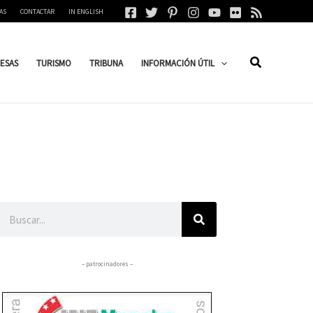
AS
CONTACTAR
IN ENGLISH
ESAS
TURISMO
TRIBUNA
INFORMACIÓN ÚTIL
Buscar
– patrocinadores –