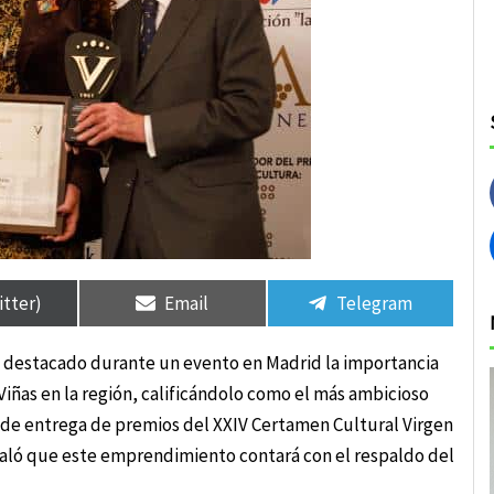
rtir
rtir
Compartir
Compartir
Compartir
Compartir
en
en
en
en
itter)
Email
Telegram
ha destacado durante un evento en Madrid la importancia
iñas en la región, calificándolo como el más ambicioso
a de entrega de premios del XXIV Certamen Cultural Virgen
eñaló que este emprendimiento contará con el respaldo del