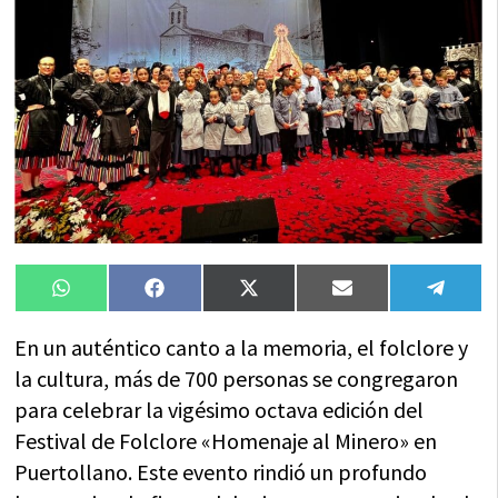
Compartir
Compartir
Compartir
Compartir
Compa
WhatsApp
Facebook
X
Email
Tele
en
en
en
en
en
(Twitter)
En un auténtico canto a la memoria, el folclore y
la cultura, más de 700 personas se congregaron
para celebrar la vigésimo octava edición del
Festival de Folclore «Homenaje al Minero» en
Puertollano. Este evento rindió un profundo