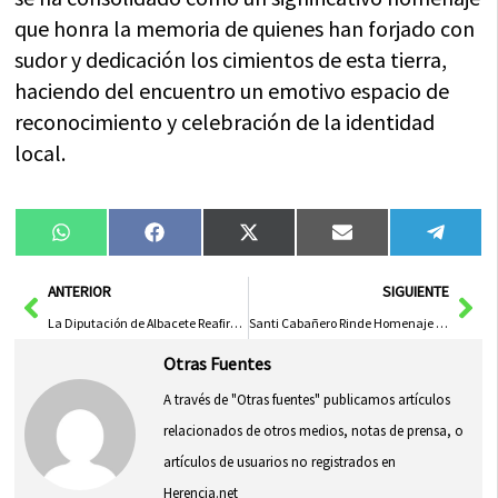
que honra la memoria de quienes han forjado con
sudor y dedicación los cimientos de esta tierra,
haciendo del encuentro un emotivo espacio de
reconocimiento y celebración de la identidad
local.
Compartir
Compartir
Compartir
Compartir
Compa
WhatsApp
Facebook
X
Email
Tele
en
en
en
en
en
(Twitter)
Ant
Sig
ANTERIOR
SIGUIENTE
La Diputación de Albacete Reafirma su Compromiso al Participar en el Encendido Navideño de la Capital
Santi Cabañero Rinde Homenaje a Antonio Atiénzar en su Retiro tras Veinte Años de Liderazgo en APETREVA
Otras Fuentes
A través de "Otras fuentes" publicamos artículos
relacionados de otros medios, notas de prensa, o
artículos de usuarios no registrados en
Herencia.net