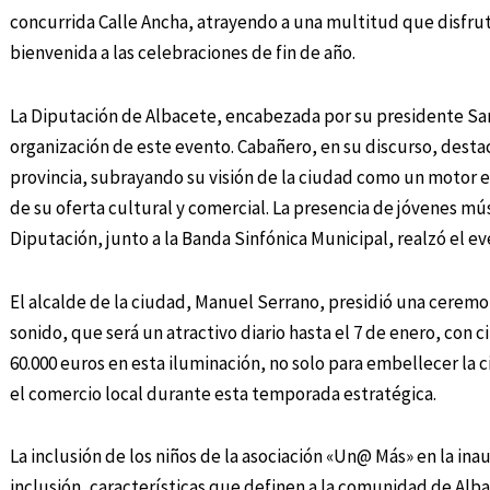
concurrida Calle Ancha, atrayendo a una multitud que disfrut
bienvenida a las celebraciones de fin de año.
La Diputación de Albacete, encabezada por su presidente S
organización de este evento. Cabañero, en su discurso, desta
provincia, subrayando su visión de la ciudad como un motor ec
de su oferta cultural y comercial. La presencia de jóvenes mú
Diputación, junto a la Banda Sinfónica Municipal, realzó el e
El alcalde de la ciudad, Manuel Serrano, presidió una ceremo
sonido, que será un atractivo diario hasta el 7 de enero, con 
60.000 euros en esta iluminación, no solo para embellecer la 
el comercio local durante esta temporada estratégica.
La inclusión de los niños de la asociación «Un@ Más» en la ina
inclusión, características que definen a la comunidad de Al