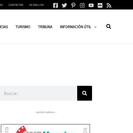
AS
CONTACTAR
IN ENGLISH
ESAS
TURISMO
TRIBUNA
INFORMACIÓN ÚTIL
Buscar
– patrocinadores –