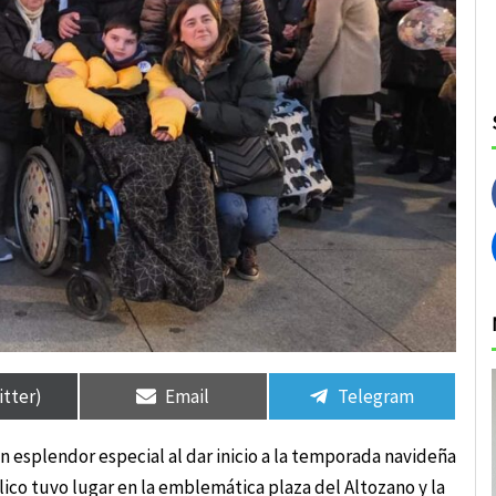
rtir
rtir
Compartir
Compartir
Compartir
Compartir
en
en
en
en
itter)
Email
Telegram
n esplendor especial al dar inicio a la temporada navideña
lico tuvo lugar en la emblemática plaza del Altozano y la