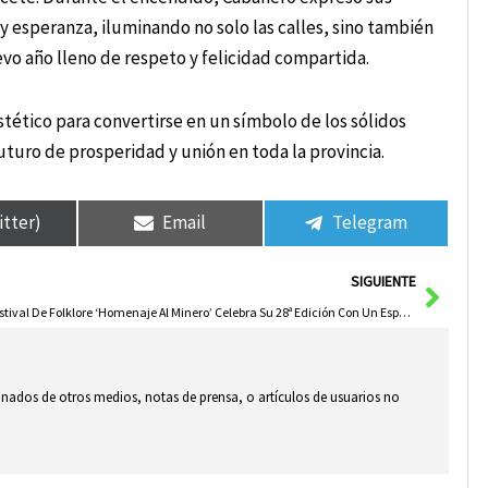
y esperanza, iluminando no solo las calles, sino también
vo año lleno de respeto y felicidad compartida.
tético para convertirse en un símbolo de los sólidos
turo de prosperidad y unión en toda la provincia.
itter)
Email
Telegram
Sigui
SIGUIENTE
Festival De Folklore ‘Homenaje Al Minero’ Celebra Su 28ª Edición Con Un Espectáculo Vibrante Y Lleno De Brillo
ionados de otros medios, notas de prensa, o artículos de usuarios no