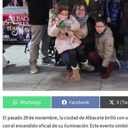
Compartir
Compartir
Compartir
Compartir
Compa
Compa
en
en
en
en
en
en
WhatsApp
Facebook
X (Tw
El pasado 29 de noviembre, la ciudad de Albacete brilló con u
con el encendido oficial de su iluminación. Este evento simbó