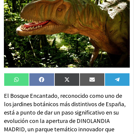
Compartir
Compartir
Compartir
Compartir
Compa
WhatsApp
Facebook
X
Email
Tele
en
en
en
en
en
(Twitter)
El Bosque Encantado, reconocido como uno de
los jardines botánicos más distintivos de España,
está a punto de dar un paso significativo en su
evolución con la apertura de DINOLANDIA
MADRID, un parque temático innovador que