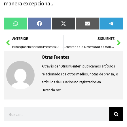
manera excepcional.
Compartir
Compartir
Compartir
Compartir
Compa
WhatsApp
Facebook
X
Email
Tele
en
en
en
en
en
(Twitter)
Ant
Sig
ANTERIOR
SIGUIENTE
El Bosque Encantado Presenta Dinolandia en Madrid: Aventura Familiar con Dinosaurios
Celebrando la Diversidad de Habilidades: Un Viaje hacia la Inclusión
Otras Fuentes
A través de "Otras fuentes" publicamos artículos
relacionados de otros medios, notas de prensa, o
artículos de usuarios no registrados en
Herencia.net
Buscar