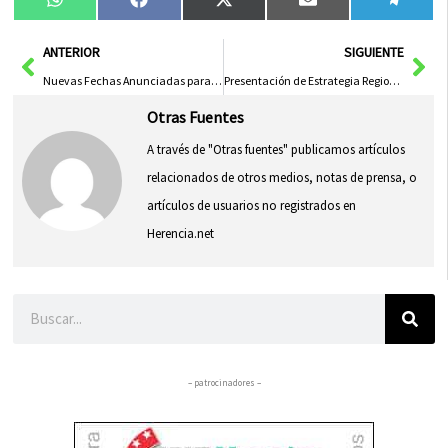
Compartir
Compartir
Compartir
Compartir
Compa
WhatsApp
Facebook
X
Email
Tele
en
en
en
en
en
(Twitter)
Ant
Sig
ANTERIOR
SIGUIENTE
Nuevas Fechas Anunciadas para el Campeonato Regional de Deporte en Edad Escolar 2025-26
Presentación de Estrategia Regional para la Prevención de la Violencia Sexual en Castilla-La Mancha
Otras Fuentes
A través de "Otras fuentes" publicamos artículos
relacionados de otros medios, notas de prensa, o
artículos de usuarios no registrados en
Herencia.net
Buscar
– patrocinadores –