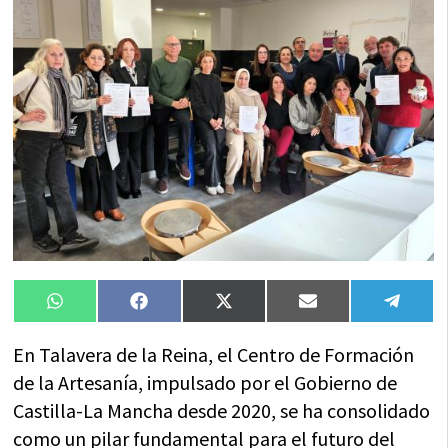
Compartir
Compartir
Compartir
Compartir
Compa
WhatsApp
Facebook
X
Email
Tele
en
en
en
en
en
(Twitter)
En Talavera de la Reina, el Centro de Formación
de la Artesanía, impulsado por el Gobierno de
Castilla-La Mancha desde 2020, se ha consolidado
como un pilar fundamental para el futuro del