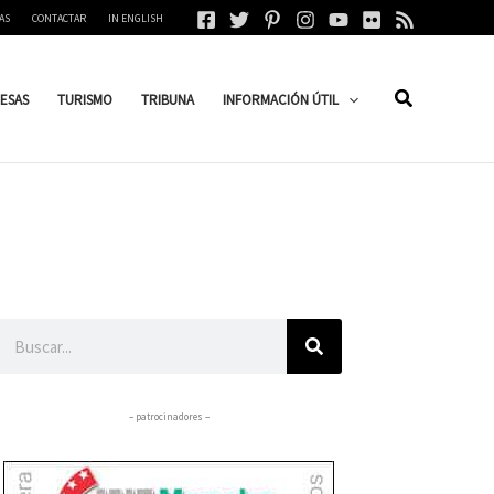
AS
CONTACTAR
IN ENGLISH
ESAS
TURISMO
TRIBUNA
INFORMACIÓN ÚTIL
Buscar
– patrocinadores –