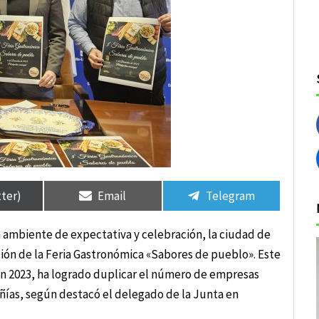
tir
tir
Compartir
Compartir
Compartir
Compartir
en
en
en
en
tter)
Email
Telegram
n ambiente de expectativa y celebración, la ciudad de
ción de la Feria Gastronómica «Sabores de pueblo». Este
en 2023, ha logrado duplicar el número de empresas
añías, según destacó el delegado de la Junta en