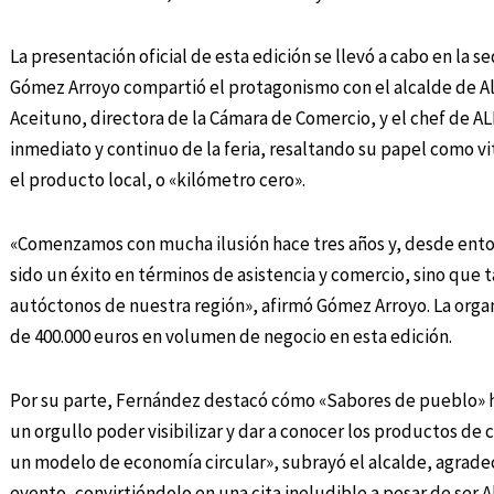
La presentación oficial de esta edición se llevó a cabo en la 
Gómez Arroyo compartió el protagonismo con el alcalde de A
Aceituno, directora de la Cámara de Comercio, y el chef de AL
inmediato y continuo de la feria, resaltando su papel como v
el producto local, o «kilómetro cero».
«Comenzamos con mucha ilusión hace tres años y, desde enton
sido un éxito en términos de asistencia y comercio, sino que 
autóctonos de nuestra región», afirmó Gómez Arroyo. La organi
de 400.000 euros en volumen de negocio en esta edición.
Por su parte, Fernández destacó cómo «Sabores de pueblo» h
un orgullo poder visibilizar y dar a conocer los productos de
un modelo de economía circular», subrayó el alcalde, agrade
evento, convirtiéndolo en una cita ineludible a pesar de se