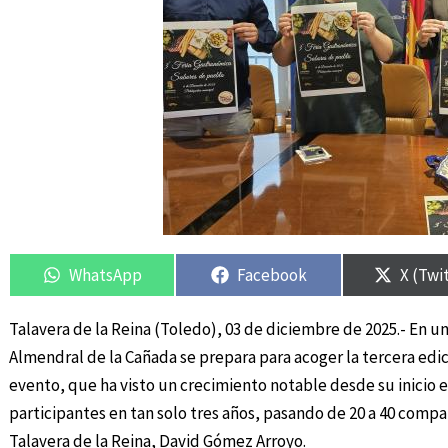
Compartir
Compartir
Compartir
Compartir
Compar
Compar
en
en
en
en
en
en
WhatsApp
Facebook
X (Twi
Talavera de la Reina (Toledo), 03 de diciembre de 2025.- En u
Almendral de la Cañada se prepara para acoger la tercera edi
evento, que ha visto un crecimiento notable desde su inicio 
participantes en tan solo tres años, pasando de 20 a 40 comp
Talavera de la Reina, David Gómez Arroyo.