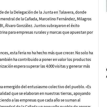
sede de la Delegación de la Junta en Talavera, donde
lmendral de la Cañada, Marcelino Fernández, Milagros
BI, Álvaro González. Juntos subrayaron el éxito
itrina para empresas rurales y marcas que apuestan por
ces, esta feria no ha hecho más que crecer. No solo ha
también ha contribuido a poner en valor los productos
zación espera superar las 4.000 visitas y generar más
a emergido del entusiasmo colectivo del pueblo. «Es
 calidad que se elaboran en nuestras tierras, apoyando
ciendo a las empresas que cada año se suman al
r Almendral de la Cañada un pequeño pueblo de apenas