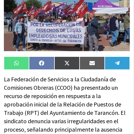
Compartir
Compartir
Compartir
Compartir
Compa
WhatsApp
Facebook
X
Email
Tele
en
en
en
en
en
(Twitter)
La Federación de Servicios a la Ciudadanía de
Comisiones Obreras (CCOO) ha presentado un
recurso de reposición en respuesta a la
aprobación inicial de la Relación de Puestos de
Trabajo (RPT) del Ayuntamiento de Tarancón. El
sindicato denuncia varias irregularidades en el
proceso, señalando principalmente la ausencia