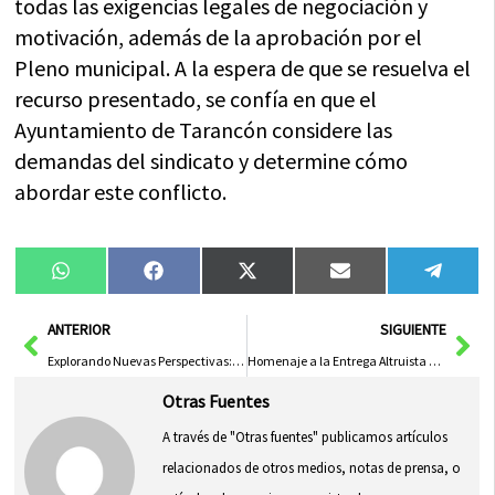
todas las exigencias legales de negociación y
motivación, además de la aprobación por el
Pleno municipal. A la espera de que se resuelva el
recurso presentado, se confía en que el
Ayuntamiento de Tarancón considere las
demandas del sindicato y determine cómo
abordar este conflicto.
Compartir
Compartir
Compartir
Compartir
Compa
WhatsApp
Facebook
X
Email
Tele
en
en
en
en
en
(Twitter)
Ant
Sig
ANTERIOR
SIGUIENTE
Explorando Nuevas Perspectivas: Premios Alice Guy y Ciclo ‘Cine en Igualdad’
Homenaje a la Entrega Altruista en el Día Internacional del Voluntariado
Otras Fuentes
A través de "Otras fuentes" publicamos artículos
relacionados de otros medios, notas de prensa, o