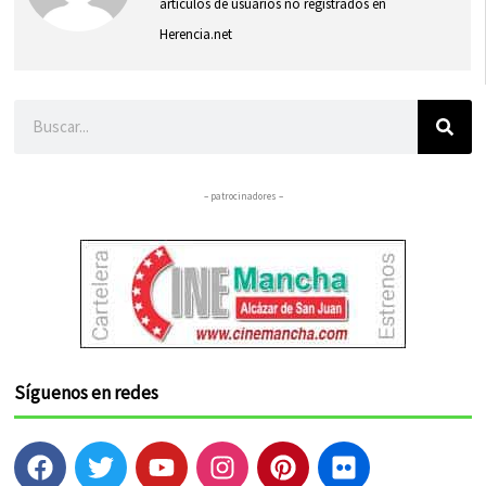
artículos de usuarios no registrados en
Herencia.net
Buscar
– patrocinadores –
Síguenos en redes
F
T
Y
I
P
F
a
w
o
n
i
l