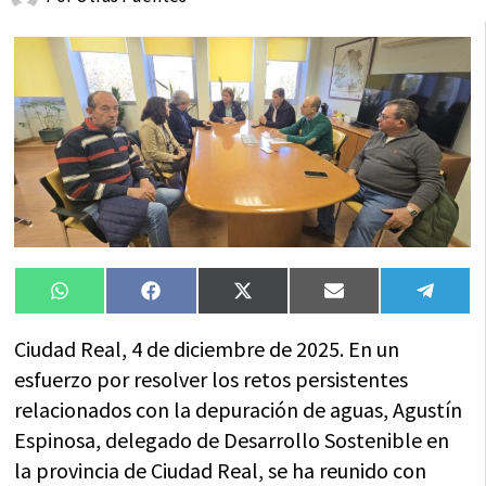
Compartir
Compartir
Compartir
Compartir
Compa
WhatsApp
Facebook
X
Email
Tele
en
en
en
en
en
(Twitter)
Ciudad Real, 4 de diciembre de 2025. En un
esfuerzo por resolver los retos persistentes
relacionados con la depuración de aguas, Agustín
Espinosa, delegado de Desarrollo Sostenible en
la provincia de Ciudad Real, se ha reunido con