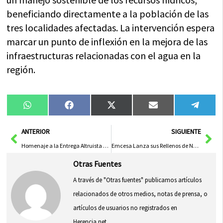
beneficiando directamente a la población de las
tres localidades afectadas. La intervención espera
marcar un punto de inflexión en la mejora de las
infraestructuras relacionadas con el agua en la
región.
Compartir
Compartir
Compartir
Compartir
Compa
WhatsApp
Facebook
X
Email
Tele
en
en
en
en
en
(Twitter)
Ant
Sig
ANTERIOR
SIGUIENTE
Homenaje a la Entrega Altruista en el Día Internacional del Voluntariado
Emcesa Lanza sus Rellenos de Navidad 2025 para Engalanar el Lineal Cárnico
Otras Fuentes
A través de "Otras fuentes" publicamos artículos
relacionados de otros medios, notas de prensa, o
artículos de usuarios no registrados en
Herencia.net