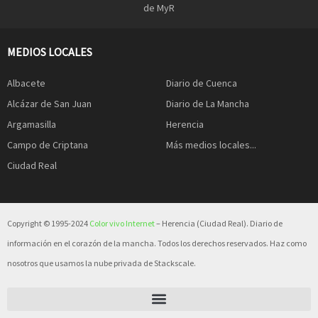
de MyR
MEDIOS LOCALES
Albacete
Diario de Cuenca
Alcázar de San Juan
Diario de La Mancha
Argamasilla
Herencia
Campo de Criptana
Más medios locales...
Ciudad Real
Copyright © 1995-2024
Color vivo Internet
– Herencia (Ciudad Real). Diario de
información en el corazón de la mancha. Todos los derechos reservados. Haz como
nosotros que usamos la nube privada de Stackscale.