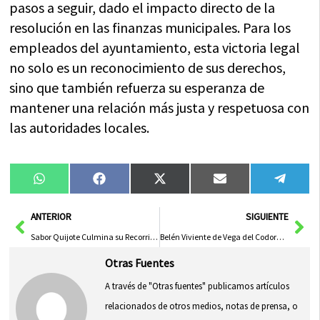
pasos a seguir, dado el impacto directo de la
resolución en las finanzas municipales. Para los
empleados del ayuntamiento, esta victoria legal
no solo es un reconocimiento de sus derechos,
sino que también refuerza su esperanza de
mantener una relación más justa y respetuosa con
las autoridades locales.
Compartir
Compartir
Compartir
Compartir
Compa
WhatsApp
Facebook
X
Email
Tele
en
en
en
en
en
(Twitter)
Ant
Sig
ANTERIOR
SIGUIENTE
Sabor Quijote Culmina su Recorrido 2023 en el Espacio Nao Victoria de Sevilla
Belén Viviente de Vega del Codorno: Tradición Inmaterial Declarada Bien de Interés Cultural
Otras Fuentes
A través de "Otras fuentes" publicamos artículos
relacionados de otros medios, notas de prensa, o