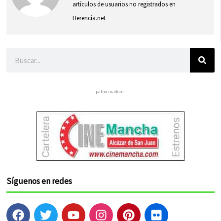
artículos de usuarios no registrados en
Herencia.net
Buscar
– patrocinadores –
Síguenos en redes
F
T
Y
I
P
F
a
w
o
n
i
l