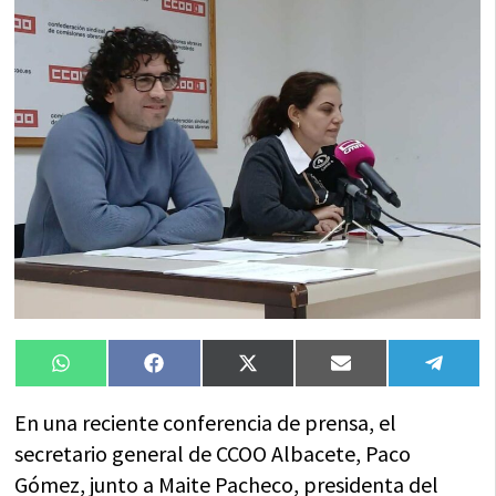
Compartir
Compartir
Compartir
Compartir
Compa
WhatsApp
Facebook
X
Email
Tele
en
en
en
en
en
(Twitter)
En una reciente conferencia de prensa, el
secretario general de CCOO Albacete, Paco
Gómez, junto a Maite Pacheco, presidenta del