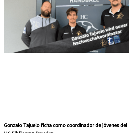
m
t
Gonzalo Tajuelo ficha como coordinador de jóvenes del