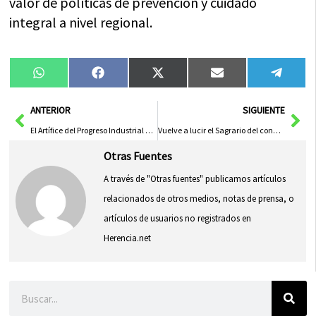
valor de políticas de prevención y cuidado
integral a nivel regional.
Compartir
Compartir
Compartir
Compartir
Compa
WhatsApp
Facebook
X
Email
Tele
en
en
en
en
en
(Twitter)
Ant
Sig
ANTERIOR
SIGUIENTE
El Artífice del Progreso Industrial en Puertollano
Vuelve a lucir el Sagrario del convento: una pieza clave del patrimonio de Herencia
Otras Fuentes
A través de "Otras fuentes" publicamos artículos
relacionados de otros medios, notas de prensa, o
artículos de usuarios no registrados en
Herencia.net
Buscar