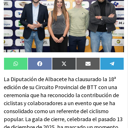
Compartir
Compartir
Compartir
Compartir
Compa
WhatsApp
Facebook
X
Email
Tele
en
en
en
en
en
(Twitter)
La Diputación de Albacete ha clausurado la 18ª
edición de su Circuito Provincial de BTT con una
ceremonia que ha reconocido la contribución de
ciclistas y colaboradores a un evento que se ha
consolidado como un referente del ciclismo
popular. La gala de cierre, celebrada el pasado 13
de diciembre de 2025, ha marcado un momento