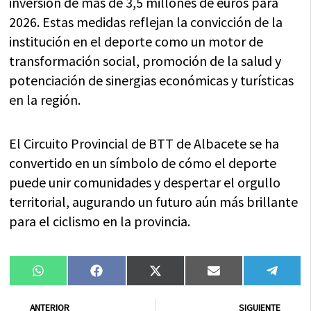
inversión de más de 3,5 millones de euros para
2026. Estas medidas reflejan la convicción de la
institución en el deporte como un motor de
transformación social, promoción de la salud y
potenciación de sinergias económicas y turísticas
en la región.
El Circuito Provincial de BTT de Albacete se ha
convertido en un símbolo de cómo el deporte
puede unir comunidades y despertar el orgullo
territorial, augurando un futuro aún más brillante
para el ciclismo en la provincia.
Compartir
Compartir
Compartir
Compartir
Compa
WhatsApp
Facebook
X
Email
Tele
en
en
en
en
en
(Twitter)
Ant
Sig
ANTERIOR
SIGUIENTE